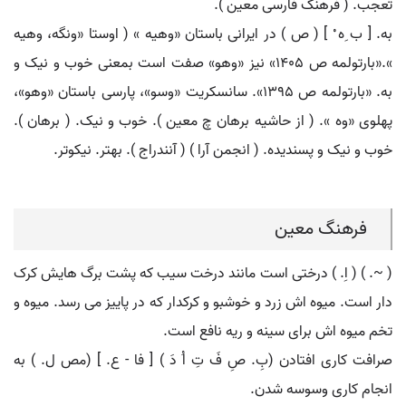
تعجب. ( فرهنگ فارسی معین ).
به. [ ب ِه ْ ] ( ص ) در ایرانی باستان «وهیه » ( اوستا «ونگه، وهیه
».«بارتولمه ص 1405» نیز «وهو» صفت است بمعنی خوب و نیک و
به. «بارتولمه ص 1395». سانسکریت «وسو»، پارسی باستان «وهو»،
پهلوی «وه ». ( از حاشیه برهان چ معین ). خوب و نیک. ( برهان ).
خوب و نیک و پسندیده. ( انجمن آرا ) ( آنندراج ). بهتر. نیکوتر.
فرهنگ معین
( ~. ) ( اِ. ) درختی است مانند درخت سیب که پشت برگ هایش کرک
دار است. میوه اش زرد و خوشبو و کرکدار که در پاییز می رسد. میوه و
تخم میوه اش برای سینه و ریه نافع است.
صرافت کاری افتادن (بِ. صِ فَ تِ اُ دَ ) [ فا - ع. ] (مص ل. ) به
انجام کاری وسوسه شدن.