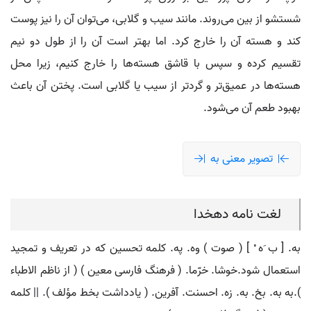
شستشو از بین می‌روند. مانند سیب و گلابی، می‌توان آن را نیز پوست
کند و هسته آن را خارج کرد. اما بهتر است آن را از طول دو نیم
تقسیم کرده و سپس با قاشق هسته‌ها را خارج کنیم، زیرا محل
هسته‌ها در عمیق‌تر و گردتر از سیب یا گلابی است. پختن آن باعث
بهبود طعم آن می‌شود.
تصویر معنی به
لغت نامه دهخدا
به. [ ب َه ْ ] ( صوت ) وه. په. کلمه تحسین که در تعریف و تمجید
استعمال شود.خوشا. خرّما. ( فرهنگ فارسی معین ) ( از ناظم الاطباء
).به به. بخ. به. زه. احسنت. آفرین. ( یادداشت بخط مؤلف ). || کلمه