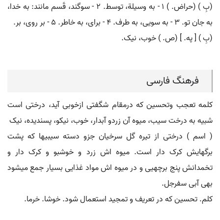
(بِ ) (حراض. ) ۱ - به وسیلة، توسط. ۲ - سوگند، قَسم مانند: به خدا،
به جان تو. ۳ - به سویی، به طرف. ۴ - برای، به خاطر. ۵ - بر روی، بر.
(بِ ) [ په. ] (ص. ) خوب، نیک.
فرهنگ فارسی
کلمه تعجب وتحسین که درمقام شگفتی ازخوبی آید، درختی است
شبیه به درخت سیب، میوه آن زردو آبدار، خوب، نیکو، پسندیده، نیک
( اسم ) درختی از تیره گل سرخیان جزو دسته سیبیها که پشت
برگهایش کرک دار است. میوه اش زرد و خوشبو و کرک دار و
تخمدانش پنج برچهیی و در میوه اش مواد غذایی بسیار جمع میشود
بهی آبی سفرجل.
کلم. تحسین که در تعریف و تمجید استعمال شود. خوشا. خرما.