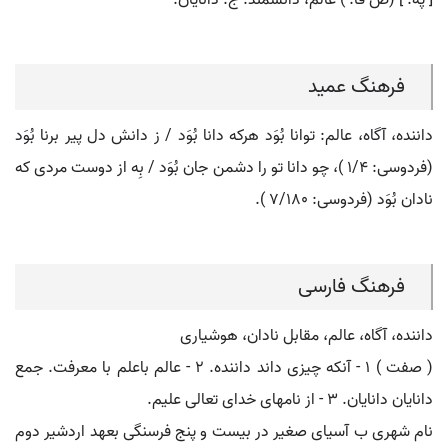
[ په. ] (ص فا. ) عالم، دانشمند. ج. دانایان.
فرهنگ عمید
داننده، آگاه، عالم: توانا بُوَد هرکه دانا بُوَد / ز دانش دل پیر برنا بُوَد
(فردوسی: ۱/۴ )، چو دانا تو را دشمن جان بُوَد / بِه از دوست مردی که
نادان بُوَد (فردوسی: ۷/۱۸۰ ).
فرهنگ فارسی
داننده، آگاه، عالم، مقابل نادان، هوشیاری
( صفت ) ۱ - آنکه چیزی داند داننده. ۲ - عالم باعلم با معرفت. جمع
دانایان دانایان. ۳ - از نامهای خدای تعالی علیم.
نام شهری ب آسیای صغیر در بیست و پنج فرسنگی بعهد اردشیر دوم