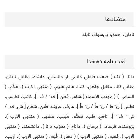
متضادها
نادان، احمق، بی‌سواد، نابلد
لغت نامه دهخدا
دانا. ( نف ) صفت فاعلی دائمی از دانستن. داننده. مقابل نادان.
مقابل کانا. مقابل جاهل. کندا. عالم.علیم. ( منتهی الارب ). علاّم. (
السامی ) ( مهذب الاسماء ).شاعر. فطن [ ف َ / ف ِ ]. کاتب. نطاسی.
نطس [ ن َ طِ / ن َ طْ / ن َ طُ ]. عارف. عریف. طَبن. شفن [ ش ِ ف ِ /
ش َ ف َ ]. ناخع. طَب. مُعَتَّه. طَبیب. مشهر. ( منتهی الارب ).
پژوهنده. فرساد. ( برهان ). داناج ( معرّب دانا ). دانشمند. ( منتهی
الارب ). فقیه. ( منتهی الارب ) ( دهار ). فَقِه. ( منتهی الارب ). اریب.