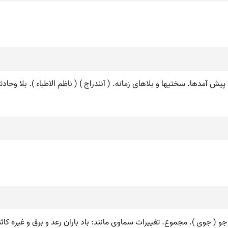
. پیش آمدها. سختیها و بلاهای زمانه. ( آنندراج ) ( ناظم الاطباء ). بلا وحادثه
 ( جوی ). مجموع. تغییرات سماوی مانند: باد باران رعد و برق و غیره کائن