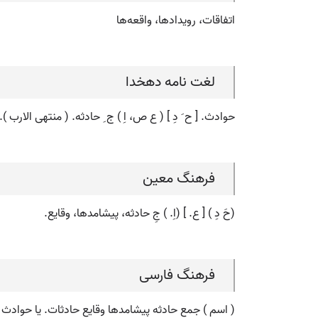
اتفاقات، رویدادها، واقعه‌ها
لغت نامه دهخدا
حوادث. [ ح َ دِ ] ( ع ص، اِ ) ج ِ حادثه. ( منتهی الارب )
فرهنگ معین
(حَ دِ ) [ ع. ] (اِ. ) جِ حادثه، پیشامدها، وقایع.
فرهنگ فارسی
( اسم ) جمع حادثه پیشامدها وقایع حادثات. یا حوادث جو