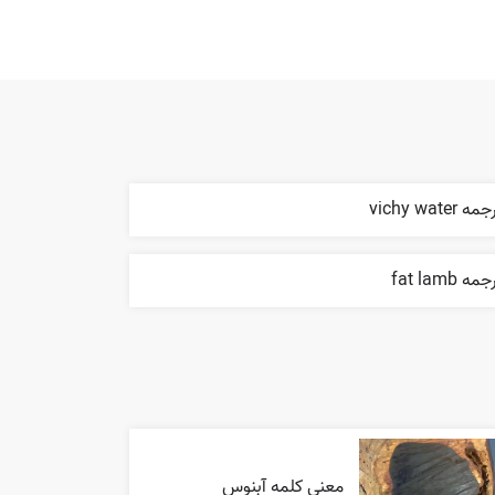
مه vichy water
مه fat lamb
معنی کلمه آبنوس