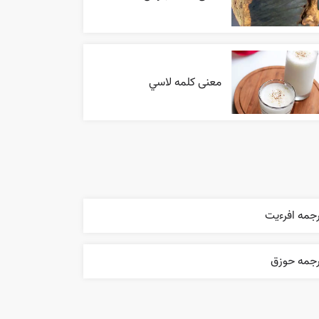
معنی کلمه لاسي
جمه افرءيت
رجمه حوزق