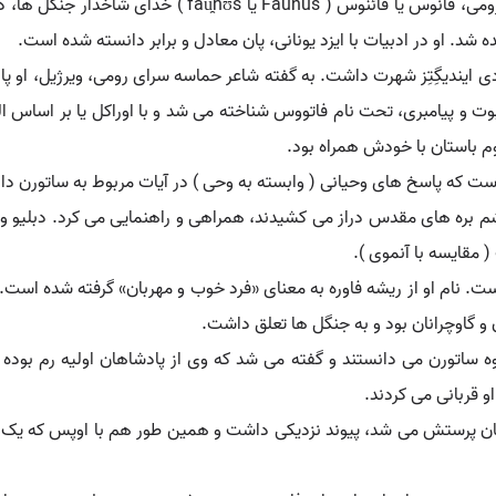
فانوس (اسطوره). در دین روم باستان و اسطوره های رومی، فا
ده شد. او در ادبیات با ایزد یونانی، پان معادل و برابر دانسته شده است.
ی ایندیگِتِز شهرت داشت. به گفته شاعر حماسه سرای رومی، ویرژیل، او پاد
یزد نبوت و پیامبری، تحت نام فاتووس شناخته می شد و با اوراکل یا بر اساس
وم باستان با خودش همراه بود.
ست که پاسخ های وحیانی ( وابسته به وحی ) در آیات مربوط به ساتورن داد
 پشم بره های مقدس دراز می کشیدند، همراهی و راهنمایی می کرد. دبلیو و
 مقایسه با آنموی ).
 است. نام او از ریشه فاوره به معنای «فرد خوب و مهربان» گرفته شده ا
 و گاوچرانان بود و به جنگل ها تعلق داشت.
وه ساتورن می دانستند و گفته می شد که وی از پادشاهان اولیه رم بود
و قربانی می کردند.
ط زنان پرستش می شد، پیوند نزدیکی داشت و همین طور هم با اوپس که یک