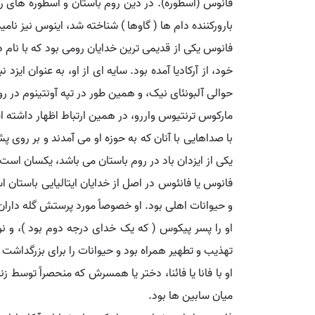
بارورکننده دام ها ( گاوها ) شناخته شد، اینوس نیز نامی
فانوس یکی از قدیمی ترین خدایان رومی بود که با نام د
خود، از آرکادیا آمده بود. سایه ای از او، به عنوان ا
حوالی آلبونئای نیک، و همین طور در تپه آونتینوم در ر
مارکوس ترنتیوس واررو، در همین ارتباط اظهار داشته ا
با صداهایی با آنان که به حوزه او می آمدند و بر روی
یکی از ایزدان باد در روم باستان می باشد، یکسان است (
فانوس یا فانئوس در اصل از خدایان ایتالیایی باستان
و حیوانات اهلی بود. او خصوصاً مورد پرستش گله داران
او را پسر پیکوس ( که یک خدای درجه دوم بود )، و ن
تهذیب و تطهیر همراه بود و حیوانات را برای بزرگداشت ا
او با فانا یا فائنا، دختر یا همسرش که منحصراً توس
میان سابین ها بود.