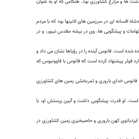
نوس یا فائنوس ( Faunus یا fau̯nʊs ) خدای شاخدار جنگل ها، دشت ها و مزارع کشاورزی بود. هنگامی که او به عنوان
شاه افسانه ای در سرزمین های لاتینها بود که با مردم
 الهامات و پیشگویی ها، وی در بیشه مقدس تیبور، و در
ه شده است. فانوس آینده را در رؤیاها نشان می داد و
ارد فولر پیشنهاد کرده است که فانوس با فاوونیوس که
ست. فانوس خدای باروری و ثمربخشی زمین های کشاورزی
ه است. او قدرت پیشگویی داشت و آیین پرستش او، با
 ایزدبانوی کهن باروری و حاصیخیزی زمین کشاورزی در