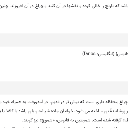
د که نارنج را خالی کرده و نقشها در آن کنند و چراغ در آن افروزند. چنی
وس ( به یونانی: φᾱνός ) ( به انگلیسی : Lantern ) چراغ محفظه داری است که بیش تر در قدیم، در آم
 پوشانندهٔ نور ساخته می شود، خواه آن ماده شیشه و بلور باشد یا کاغذ یا پا
«شفاف» گرفته شده است. همچنین به فانوس، «هموج» نیز گویند.