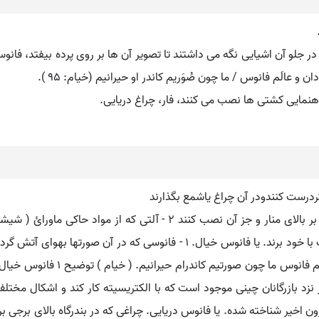
 جلو آن اشیایی نگه می داشتند تا تصویر آن ها بر روی پرده بیفتد، فانو
و عالَم فانوس / ما چون صُوَریم کاندر او حیرانیم (خیام: ۹۵ ).
راهنمایی کشتی ها نصب می کنند، فار، چراغ دریایی.
ردرست کنندودر آن چراغ یاشمع بگذارند
( اسم ) ۱ - چراغی که برای روشن کردن مسافت زیادی بر بالای منار و جز آن نص
محفوظ بماند ۳ - چراغ محفظه داری که در - آمد و رفت با خود برند. یا فانوس خیا
فانوس خیال از او مثالی دانیم خورش
ن اخیر شناخته شده. یا فانوس دریایی. چراغی که در بندرگاه بالای برجی بر پ