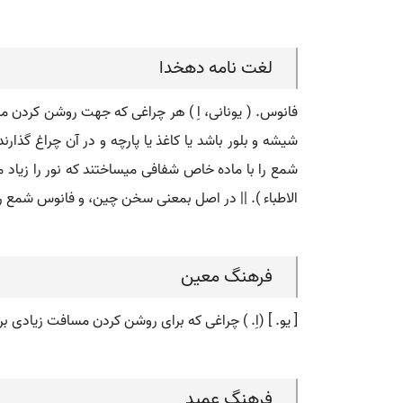
لغت نامه دهخدا
فانوس. ( یونانی، اِ ) هر چراغی که جهت روشن کردن مساف
شیشه و بلور باشد یا کاغذ یا پارچه و در آن چراغ گذار
شمع را با ماده خاص شفافی میساختند که نور را زیاد میکرد
الاطباء ). || در اصل بمعنی سخن چین، و فانوس شمع را
فرهنگ معین
[ یو. ] (اِ. ) چراغی که برای روشن کردن مسافت زیادی بر
فرهنگ عمید