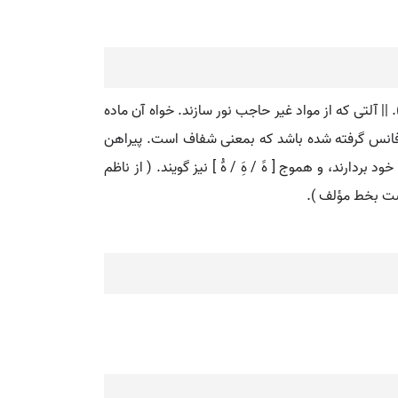
|| آلتی که از مواد غیر حاجب نور سازند. خواه آن ماده
نانی فانس گرفته شده باشد که بمعنی شفاف است. پیراهن
ارند، و هموج [ هََ / هَِ / هَُ ] نیز گویند. ( از ناظم
شت بخط مؤلف ).