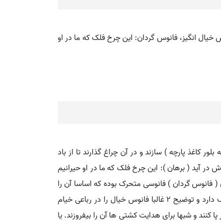
س خیال انگیز، فانوس گردان: این چرخ فلک که ما در او
ب کنند ۲ - آلتی که از مواد حاکی ماورائ ( شیشه بلور کاغذ پارچه ) سازند و در آن چراغ گذارند تا از باد
ل. ۱ - فانوسی که در آن صورتها بهوای آتش گردش در آید ( برهان ): این چرخ فلک که ما در او حیرانیم
ید چراغ دان و عالم فانوس ما چون صورتیم کاندرام حیرانیم. ( خیام ) توضیح ۱ فانوس خیال ( فانوس گردان ) فانوسی متحرک بوده که اساسا آن را
در چین می ساختند و نمونه هایی از آن در عصر ما نیز نزد بازرگانان چینی موجود است که با الکتریسیته کار کند و اشکال مختلف دارد و توضیح ۲ غالبا فانوس خیال را در رباعی خیام
ا کنند و شبها برای هدایت کشتی ها آن را بیفروزند. یا