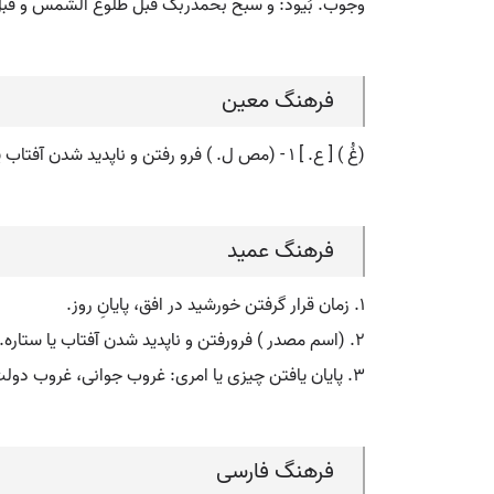
وجوب. بُیود: و سبح بحمدربک قبل طلوع الشمس و قبل غروبها.
فرهنگ معین
(غُ ) [ ع. ] ۱ - (مص ل. ) فرو رفتن و ناپدید شدن آفتاب یا هر ستارة دیگر. ۲ - (اِ. ) هنگام غروب آفتاب.
فرهنگ عمید
۱. زمان قرار گرفتن خورشید در افق، پایانِ روز.
۲. (اسم مصدر ) فرورفتن و ناپدید شدن آفتاب یا ستاره.
۳. پایان یافتن چیزی یا امری: غروب جوانی، غروب دولت.
فرهنگ فارسی