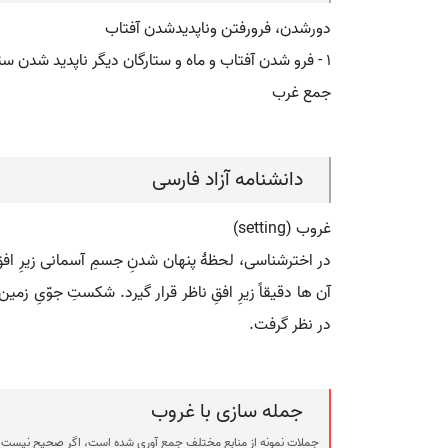
دورشدن، فرورفتن وناپدیدشدن آفتاب
۱ - فرو شدن آفتاب و ماه و ستارگان دیگر ناپدید شدن ستارگان و جز آنها افول مقابل طلوع ۲ - ( اسم ) هنگام غروب آفتاب مغرب.
جمع غرب
دانشنامه آزاد فارسی
غروب (setting)
در اخترشناسی، لحظۀ پنهان شدنِ جسمِ آسمانی زیرِ اف
آن ها دقیقاً زیرِ افقِ ناظر قرار گیرد. شکستِ جوّیِ 
در نظر گرفت.
جمله سازی با غروب
جملات نمونه از منابع مختلف جمع آوری شده است، اگر صحیح نیست ی