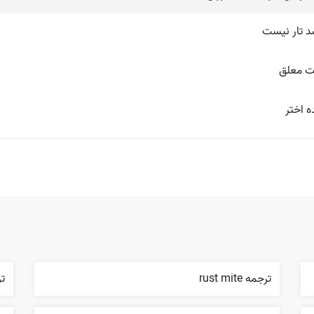
د تار نیست
ت معلق
ه اختر
ترجمه rust mite
ترج