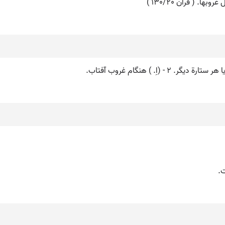
 ( قرآن 130/20 )