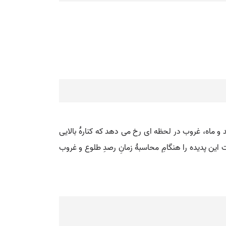
و ماه، غروب در لحظه ای رخ می دهد که کنارۀ بالایی
 این پدیده را هنگامِ محاسبۀ زمانِ رصدِ طلوع و غروب