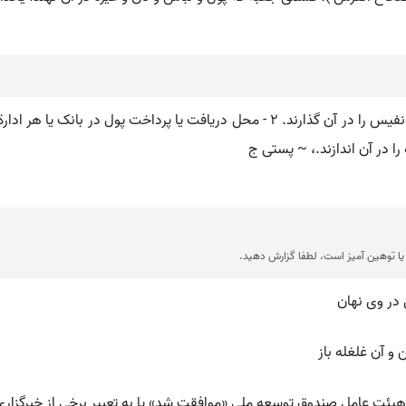
(صَ ) [ ع. ] (اِ. ) ۱ - جعبة بزرگ فلزی یا چوبی که کالای نفیس را در آن گذارند. ۲ - 
 در آن اندازند.، ~ پستی ج
ا توهین آمیز است، لطفا گزارش دهید.
در وی نهان
و آن غلغله باز
ت عامل صندوق توسعه ملی «موافقت شد» یا به تعبیر برخی از خبرگزاری‌ها