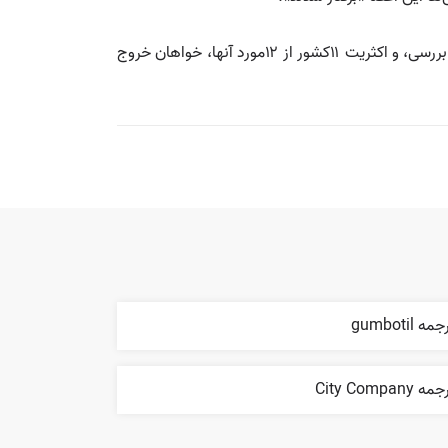
💡 مطالعه ترانس آتلانتیک در ژوئن ۲۰۱۰ توسط صندوق آلمانی مارشال ایالات متحده نشان داد که همه ۱۲ کشور متحد ناتو مورد بررسی، و اکثریت ۱۱کشور از ۱۲مورد آنها، خواهان خروج
مه gumbotil
ه City Company