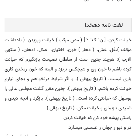
لغت نامه دهخدا
خیانت کردن. [ ن َ ک َ دَ ] ( مص مرکب ) خیانت ورزیدن. ( یادداشت
مؤلف ).غَل. غش. ( دهار ) خون. اختیان. اغلال. ادهان. ( منتهی
الارب ): هرچند چنین است از سلطان نصیحت بازنگیرم که خیانت
کرده باشم تا خون وی و هیچکس نریزد و البته که خون ریختن کاری
بازی نیست. ( تاریخ بیهقی ). و اگر شرایط درنخواهم و بجای نیارم
خیانت کرده باشم. ( تاریخ بیهقی ). چنین مقرر گشت مجلس عالی را
بوسهل که خیانتی کرده است. ( تاریخ بیهقی ). بازگرد و آنچه دیدی و
شنیدی بازنمای و خیانت مکن. ( تاریخ بیهقی ).
راستی پیشه خود کن که خیانت کردن
در و دیوار جهان را عسسی میسازد.