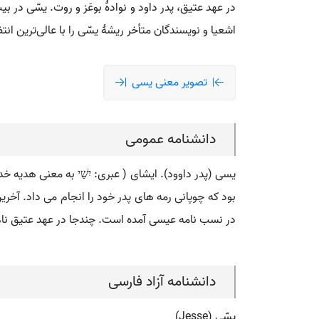
در عهد عتیق، پدر داود و نوادۀ بوعَز و روت. یسّی در بی
اشعیا و نویسندگان متأخر ریشۀ یسّی را با عالی‌ترین انت
تصویر معنی یسی
دانشنامه عمومی
یسی (پدر داوود). ایشای ( عبری: יִשַׁי به معنی هدی
بود که چوپانی رمه های پدر خود را انجام می داد. آخری
در نسب نامه عیسی آمده است. چندجا در عهد عتیق نام
دانشنامه آزاد فارسی
یِسّی (Jesse)