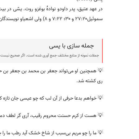
در عهد عتیق، پدر داودو نوادۀ بوعَزو روت. یسّی در بیت
سموئیل۲۷:۲۰ و ۳۰؛ ۷:۲۲ و ۸) ولی اشعیاو نویسندگان متأخر ریشۀ یسّی را با عالی ترین انتظارات مسیحایی پیوند داده اند (اشعیا ۱:۱۱ و ۱۰).
جمله سازی با یسی
جملات نمونه از منابع مختلف جمع آوری شده است، اگر صحیح نیست ی
💡 همچنین او می‌تواند جعفر بن محمد بن جعفر بن ح
ری کشته شد.
💡 خواهم بدعا حرفی از آن لب که چو عیسی جان تازه ک
💡 هست از کرم حسنت محروم رقیب، آری گر لطف دم ع
💡 ما را چو مریم بی‌سبب از شاخ خشک آید رطب ما را 