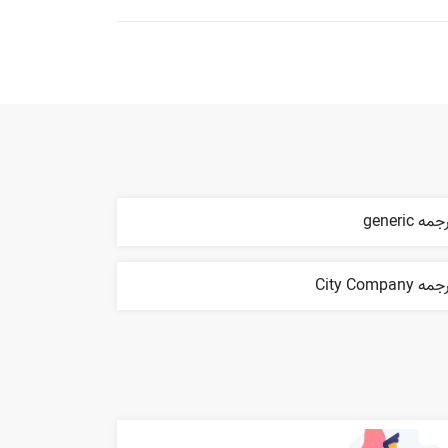
مه generic
ه City Company