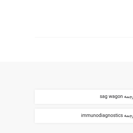
مه sag wagon
ه immunodiagnostics