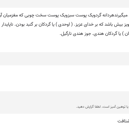
وغن میگیرندهردانه گردویک پوست سبزویک پوست سخت چوبی که مغزمیان آ
 بیش باشد که بر خدای عزیز. ( اوحدی ) یا گردکان بر گنبد بودن. ناپایدار 
ن ) یا گردکان هندی. جوز هندی نارگیل.
ا توهین آمیز است، لطفا گزارش دهید.
شتافت