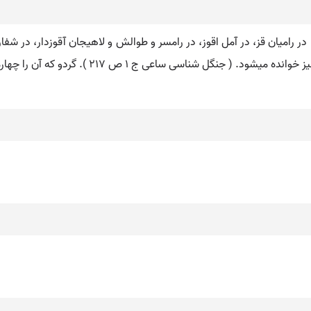
ن، در رامیان قز، در آمل اقوز، در رامسر و طوالش و لاهیجان آقوزدار، در شف
21 ). گردو که آن را چهارمغز گویند. ( انجمن آرای ناصری ). جوز. گوز. چارمغز