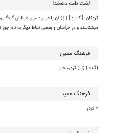
لغت نامه دهخدا
گردکان. [ گ ِ دِ ] ( اِ ) آن را در رودسر و طوالش گردگا
میشناسند و در خراسان و بعضی نقاط دیگر به نام جوز نیز خوانده میشود. ( جنگل شناسی ساعی ج 1 ص 7
فرهنگ معین
(گِ دِ ) (اِ. ) گردو، جوز.
فرهنگ عمید
= گردو