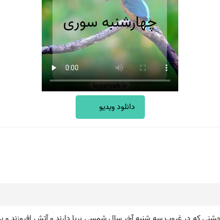
دانلود ویدیو
کب ) جشنی که در غروب سه شنبه آخر سال شمسی برپا دارند و آتش افروزند 