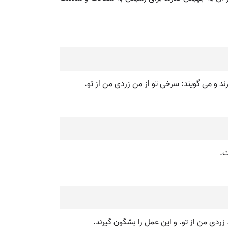
د و می گویند: سرخی تو از من زردی من از تو.
ت.
زردی من از تو. و این عمل را بشگون گیرند.