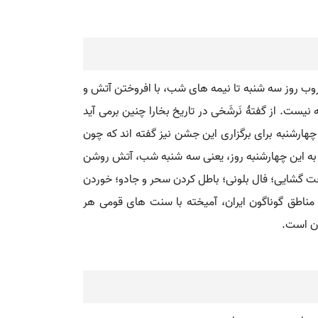
ب روز سه شنبه تا نیمه های شب، با افروختن آتش و
یست. از گفتۀ نَرشَخی در تاریخ بخارا چنین برمی آید
هارشنبه برای برگزاری این جشن نیز گفته اند که چون
ی به این چهارشنبه روز، یعنی سه شنبه شب، آتش روشن
بخت گشایی؛ فال بلونی؛ باطل کردن سحر و جادو؛ خوردن
ناطق گوناگون ایران، آمیخته با سنت های قومی هر
ون است.