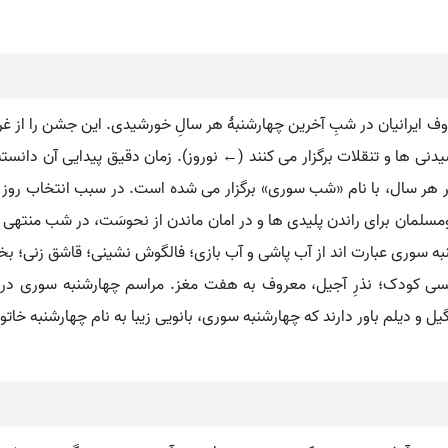
یرانیان در شبِ آخرین چهارشنبۀ هر سالِ خورشیدی. این جشن را از غرو
ی ها و تنقلات برگزار می کنند (← نوروز). زمان دقیق پیدایی آن دانسته ن
خر هر سال، با نام «شب سوری» برگزار می شده است. در سبب انتخاب روز چ
 نومسلمان برای راندن پلیدی ها و در امان ماندن از نحوسَت، در شب منته
شنبه سوری عبارت اند از آب پاشی و آب بازی؛ فالگوش نشینی؛ قاشق زنی؛ 
ی کودک؛ نذرِ آجیل، معروف به هفت مغز. مراسم چهارشنبه سوری در م
یل و دیلم باور دارند که چهارشنبه سوری، بانویی زیبا به نام چهارشنبه خات