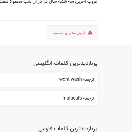
غروب آخرین سه شنبه سال که در آن شب معمولاً هفت بوت
گزارش محتوای نامناسب
پربازدیدترین کلمات انگلیسی
ترجمه wont wash
ترجمه multiculti
پربازدیدترین کلمات فارسی