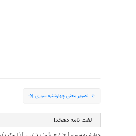
تصویر معنی چهارشنبه سوری
لغت نامه دهخدا
چهارشنبه سوری.[ چ َ / چ ِ شَم ْ ب َ / ب ِ ] ( اِ مر