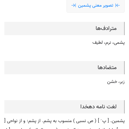
تصویر معنی پشمین
مترادف‌ها
پشمی، نرم، لطیف
متضادها
زبر، خشن
لغت نامه دهخدا
پشمین. [ پ َ ] ( ص نسبی ) منسوب به پشم. از پشم: و از نواحی [