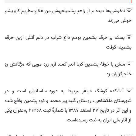
💡 ناخوشی‌ها دیده‌ام از زاهدِ پشمینه‌پوش من غلامِ مطربم کابریشمِ
خوش می‌زند
💡 بسکه بر خرقه پشمین بودم داغ شراب در دلم آتش ازین خرقه
پشمینه گرفت
💡 منش با خرقهٔ پشمین کجا اندر کمند آرم زره مویی که مژگانش رهِ
خنجرگزاران زد
💡 آتشکده کوشک قینفر مربوط به دوره ساسانیان است و در
شهرستان ملکشاهی، روستای گنبد پیر محمد و کوه پشمین واقع شده
و این اثر در تاریخ ۲۷ اسفند ۱۳۸۷ با شمارهٔ ثبت ۲۶۴۶۸ به‌عنوان یکی
از آثار ملی ایران به ثبت رسیده‌است.