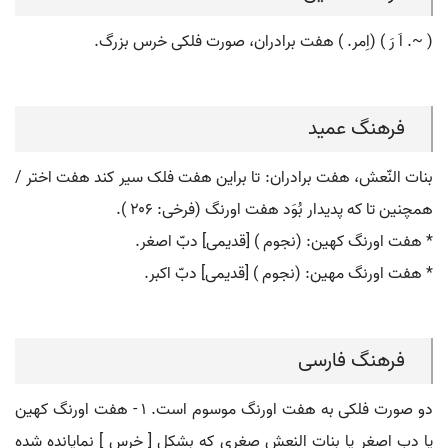
( ~. اَ رَ ) (اِمر. ) هفت برادران، صورت فلکی خرس بزرگ.
فرهنگ عمید
بنات النّعش، هفت برادران: تا براین هفت فلک سیر کند هفت اختر /
همچنین تا که پدیدار بُوَد هفت اورنگ (فرخی: ۲۰۶ ).
* هفت اورنگ کهین: (نجوم ) [قدیمی] دبّ اصغر.
* هفت اورنگ مهین: (نجوم ) [قدیمی] دبّ اکبر.
فرهنگ فارسی
دو صورت فلکی به هفت اورنگ موسوم است. ۱ - هفت اورنگ کهین
یا دب اصغر یا بنات النعش صغری که بشکل [ خرس ] نمایانده شده