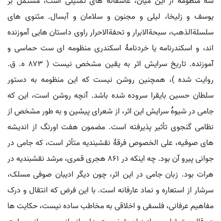
سه منظومه از این میان، عاشقانه های تمثیلی است، مشتمل بر
یوسف و زلیخا، لیلی و مجنون و سلامان و آبسال. مثنوی های
سلسلةالذهب، سبحةالابرار و تحفةالاحرار راوی داستان هایی آموزنده
اند، و اسکندرنامه یا خردنامهٔ اسکندری منظومه ای ست حماسی و
آموزنده. تاریخ سرایش اثر به یقین مشخص نیست ( ۸۷۳ ه. ق.
روایت شده )، همچنین روشن نیست که این منظومه به دستور
سلطان حسین بایقرا سروده شده باشد. آنچه روشن است، این که
جامی در شیوهٔ سرایش این اثر، از شعرای پیشین و به طور مشخص از
نظامی گنجوی تأثیر پذیرفته است. مضمون هفت اورنگ از اندیشه
های صوفیه، علی الخصوص فرقهٔ نقشبندیه متأثر است، که جامی در
جوانی پیرو آن بود. چه اینکه در ۸۶۱ هجری قمری، مرشد نقشبندیه در
هرات بود. زبان جامی در این اثر، چون دیگر ادیبان صوفی مسلک،
سرشار از استعاره و نماد عارفانه است. با این فرض که انتقال و درک
مفاهیم عرفانی، فلسفی و اخلاقی به مخاطب ساده نیست، حکایت ها