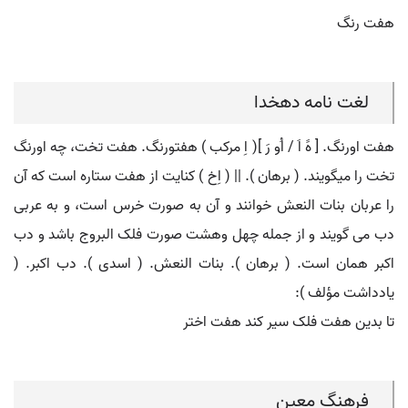
هفت رنگ
لغت نامه دهخدا
هفت اورنگ. [ هََ اَ / اُو رَ ]( اِ مرکب ) هفتورنگ. هفت تخت، چه اورنگ
تخت را میگویند. ( برهان ). || ( اِخ ) کنایت از هفت ستاره است که آن
را عربان بنات النعش خوانند و آن به صورت خرس است، و به عربی
دب می گویند و از جمله چهل وهشت صورت فلک البروج باشد و دب
اکبر همان است. ( برهان ). بنات النعش. ( اسدی ). دب اکبر. (
یادداشت مؤلف ):
تا بدین هفت فلک سیر کند هفت اختر
فرهنگ معین