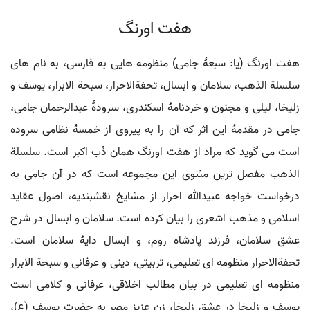
هفت اورنگ
هفت اورنگ (یا: سبعۀ جامی) منظومه هایی به فارسی، به نام های
سلسلة الذهب، سلامان و ابسال، تحفةالاحرار، سبحة الابرار، یوسف و
زلیخا، لیلی و مجنون و خردنامۀ اسکندری، سرودۀ عبدالرحمان جامی،
جامی در مقدمۀ این اثر که آن را به پیروی از خمسۀ نظامی سروده
است می گوید که مراد از هفت اورنگ همان دُب اکبر است. سلسلة
الذهب مفصل ترین مثنوی این مجموعه است که در آن جامی به
درخواست خواجه عبیدالله احرار از مشایخ نقشبندیه، اصول عقاید
اسلامی و مذهب اشعری را بیان کرده است. سلامان و ابسال در شرح
عشق سلامان، فرزند پادشاه روم، و ابسال دایۀ سلامان است.
تحفةالاحرار منظومه ای تعلیمی، تربیتی، دینی و عرفانی و سبحة الابرار
منظومه ای تعلیمی در بیان مطالب اخلاقی، عرفانی و کلامی است
یوسف و زلیخا در عشق زلیخا، زن عزیز مصر به حضرت یوسف (ع)،