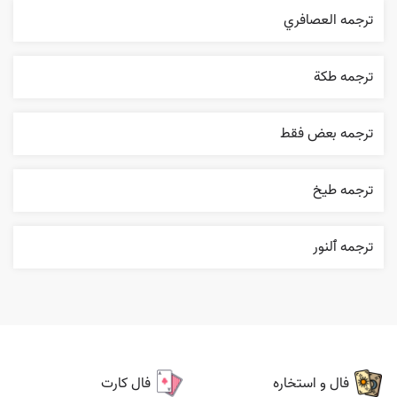
ترجمه العصافري
ترجمه طکة
ترجمه بعض فقط
ترجمه طيخ
ترجمه ٱلنور
فال و استخاره
فال کارت