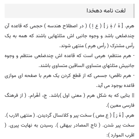
لغت نامه دهخدا
هرم. [ هََ / هَِ رَ ] ( ع اِ ) ( در اصطلاح هندسه ) حجمی که قاعده آن
چندضلعی باشد و وجوه جانبی اش مثلثهایی باشند که همه به یک
رأس مشترک ( رأس هرم ) منتهی شوند.
- هرم منتظم؛ هرمی است که قاعده اش چندضلعی منتظم و وجوه
جانبیش مثلثهای متساوی الساقین متساوی باشند.
- هرم ناقص؛ جسمی که از قطع کردن یک هرم با صفحه ای موازی
قاعده بوجود می آید.
|| بنایی که به شکل هرم ( معنی اول )باشد. ج، اَهْرام. ( از فرهنگ
فارسی معین ).
هرم. [ هََ رَ ] ( ع مص ) سخت پیر و کلانسال گردیدن. ( منتهی الارب ).
سخت پیر شدن. ( تاج المصادر بیهقی ). رسیدن به نهایت پیری. (
اقرب الموارد ):