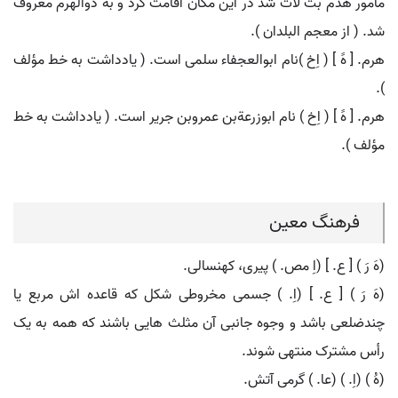
مأمور هدم بت لات شد در این مکان اقامت کرد و به ذوالهرم معروف
شد. ( از معجم البلدان ).
هرم. [ هََ ] ( اِخ )نام ابوالعجفاء سلمی است. ( یادداشت به خط مؤلف
).
هرم. [ هََ ] ( اِخ ) نام ابوزرعةبن عمروبن جریر است. ( یادداشت به خط
مؤلف ).
فرهنگ معین
(هَ رَ ) [ ع. ] (اِ مص. ) پیری، کهنسالی.
(هَ رَ ) [ ع. ] (اِ. ) جسمی مخروطی شکل که قاعده اش مربع یا
چندضلعی باشد و وجوه جانبی آن مثلث هایی باشند که همه به یک
رأس مشترک منتهی شوند.
(هُ ) (اِ. ) (عا. ) گرمی آتش.