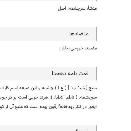
منشأ، سرچشمه، اصل
متضادها
مقصد، خروجی، پایان
لغت نامه دهخدا
منبع.[ مَم ْ ب َ ] ( ع اِ ) چشمه و این صیغه اسم ظرف
ایغور در کنار رودخانه ٔارقون بوده است که منبع آن از کوه