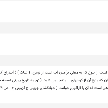
 است از نبوع که به معنی برآمدن آب است از زمین. ( غیاث ) ( آنندراج )
ی است که آن را قراقورم خوانند. ( جهانگشای جوینی چ قزوینی ج 1 ص 39 )