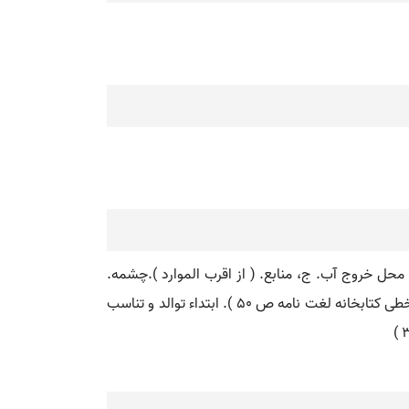
. محل خروج آب. ج، منابع. ( از اقرب الموارد ).چشمه.
سرچشمه. ( ناظم الاطباء ): هرند جویی است بر در جرجان که منبع آن از کوههای... منفجر می شود. ( ترجمه تاریخ یمینی نسخه خطی کتابخانه لغت نامه ص 50 ). ابتداء توالد و تناسب