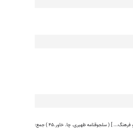
( اسم ) ۱ - چشمه. ۲ - اصل منشا: [ سنجر... خطه خراسان در عهد او مقصد جهانیان بود و منشا علوم و منبع فضایل و معدن هنر و فرهنگ... ] ( سلجوقنامه ظهیری. چا. خاور.۴۵ ) جمع: