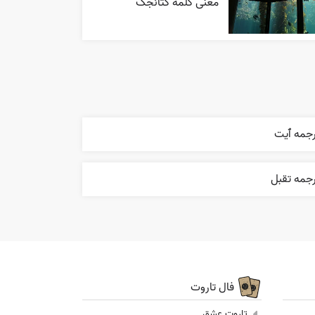
معنی کلمه کتانجک
رجمه ٱیت
رجمه تقبل
فال تاروت
تاروت عشق