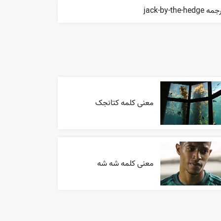
ه jack-by-the-hedge
معنی کلمه کتانجک
معنی کلمه شه شه