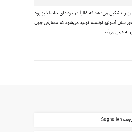
 دلار در سال ۲۰۰۶ و درامد سرانه ۹۸۰۰ دلار می‌باشد. کشاورزی ۱۰ درصد اقتصاد استان را تشکیل می‌دهد که غالباً در دره‌های حاصلخیز رود
درصد سیب و گلابی کشور در ریو نگرو و در شهر سان آنتونیو اوئسته تولید می‌شود که مصارفی چون
 به عمل می‌آید.
مه Saghalien