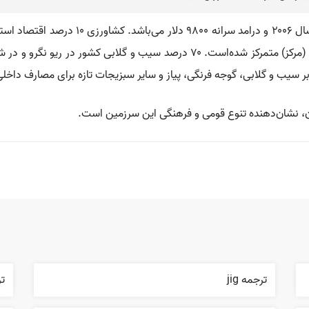
💡 استان ریو نگرو با تولید ارزش ۴/۵ میلیارد
ریو نگرو به خصوص بخش آلتو واله (غرب) و واله مدیو (مرکز) متمرکز شده‌است. ۷۰ 
بر سیب و گلابی، گوجه فرنگی، پیاز و سایر سبزیجات تازه برای مصارف داخلی
ران، نشان‌دهنده تنوع قومی و فرهنگی این سرزمین است.
ترجمه jig
ترج