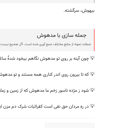
بیهوش، سرگشته.
جمله سازی با مدهوش
جملات نمونه از منابع مختلف جمع آوری شده است، اگر صحیح نیست ی
💡 چون آینه بر روی تو مدهوش نگاهم بیخود شدهٔ سا
💡 که تا بیرون روی اندر کناری همه مستند و تو مدهو
💡 شود ز مژده ناسور زخم ما مدهوش که از زمین و ز
💡 در رهِ مردان حق نفی است کفراثبات شرک دم مزن ا