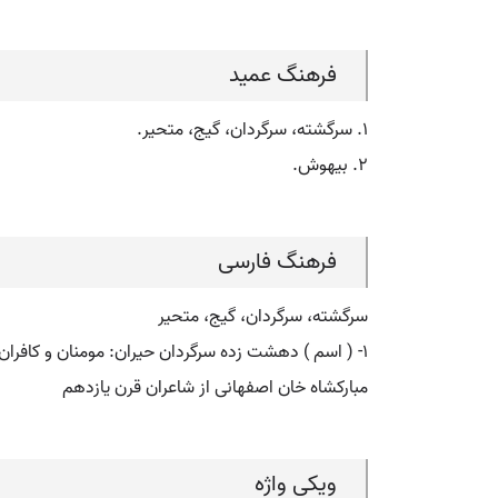
فرهنگ عمید
۱. سرگشته، سرگردان، گیج، متحیر.
۲. بیهوش.
فرهنگ فارسی
سرگشته، سرگردان، گیج، متحیر
۱- ( اسم ) دهشت زده سرگردان حیران: مومنان و کافران استاده مدهوش و حزین. ۲- ( صفت ) بیهوش بیخود بیخویشتن.
مبارکشاه خان اصفهانی از شاعران قرن یازدهم
ویکی واژه