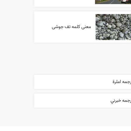
معنی کلمه تف جوشی
جمه املرة
رجمه خبرني