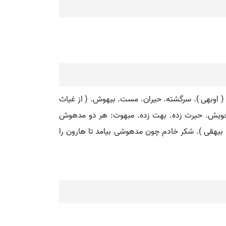
 ( اوبهی ). سرگشته. حیران. مست. بیهوش. ( از غیاث
از خویش. حیرت زده. بهت زده. مبهوت: هر دو مدهوش
وشی و دل شده ای. ( تاریخ بیهقی ). شکر خادم چون مدهوشی بیامد تا هارون را