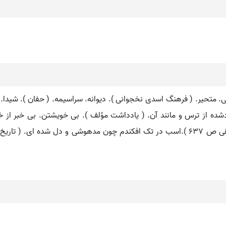
. متحیر. ( فرهنگ اسدی نخجوانی ). دیوانه. سراسیمه. ( حفان ). شیدا.
خردشده از ترس و مانند آن. ( یادداشت مؤلف ). بی خویشتن. بی خبر 
بازگشتند نزدیک قوم و خاموش بنشستند. ( تاریخ بیهقی ص 637 ).اسب در تک افکندم چون مده