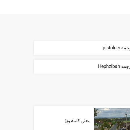
مه pistoleer
مه Hephzibah
معنی کلمه ویژ