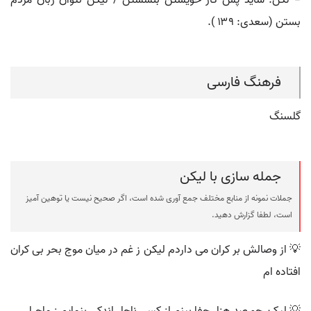
= لکن: شاید پس کار خویشتن بنشستن / لیکن نتوان زبان مردم
بستن (سعدی: ۱۳۹ ).
فرهنگ فارسی
گلسنگ
جمله سازی با لیکن
جملات نمونه از منابع مختلف جمع آوری شده است، اگر صحیح نیست یا توهین آمیز
است، لطفا گزارش دهید.
💡 از وصالش بر کران می داردم لیکن ز غم در میان موج بحر بی کران
افتاده ام