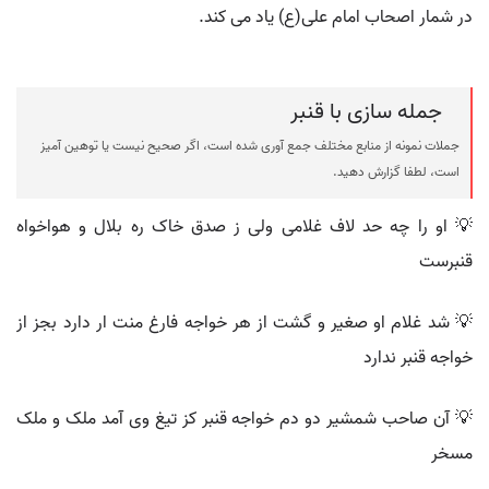
در شمار اصحاب امام علی(ع) یاد می کند.
جمله سازی با قنبر
جملات نمونه از منابع مختلف جمع آوری شده است، اگر صحیح نیست یا توهین آمیز
است، لطفا گزارش دهید.
💡 او را چه حد لاف غلامی ولی ز صدق خاک ره بلال و هواخواه
قنبرست
💡 شد غلام او صغیر و گشت از هر خواجه فارغ منت ار دارد بجز از
خواجه قنبر ندارد
💡 آن صاحب شمشیر دو دم خواجه قنبر کز تیغ وی آمد ملک و ملک
مسخر