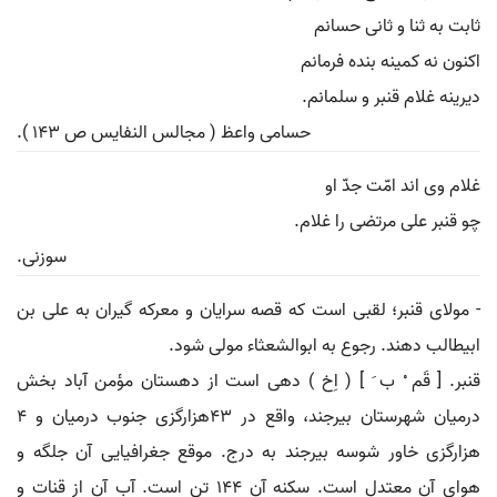
ثابت به ثنا و ثانی حسانم
اکنون نه کمینه بنده فرمانم
دیرینه غلام قنبر و سلمانم.
حسامی واعظ ( مجالس النفایس ص 143 ).
غلام وی اند امّت جدّ او
چو قنبر علی مرتضی را غلام.
سوزنی.
- مولای قنبر؛ لقبی است که قصه سرایان و معرکه گیران به علی بن
ابیطالب دهند. رجوع به ابوالشعثاء مولی شود.
قنبر. [ قَم ْ ب َ ] ( اِخ ) دهی است از دهستان مؤمن آباد بخش
درمیان شهرستان بیرجند، واقع در 43هزارگزی جنوب درمیان و 4
هزارگزی خاور شوسه بیرجند به درج. موقع جغرافیایی آن جلگه و
هوای آن معتدل است. سکنه آن 144 تن است. آب آن از قنات و