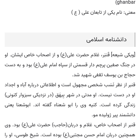
ghanbar)
معنی: نام یکی از تابعان علی ( ع )
دانشنامه اسلامی
[ویکی شیعه] قَنبَر، غلام حضرت علی(ع) و از اصحاب خاص ایشان. او
در جنگ صفین پرچم دار قسمتی از سپاه امام علی(ع) بود و به دست
حجاج بن یوسف ثقفی شهید شد.
قنبر از نظر نَسَب شخصی مجهول است و اطلاعاتی درباره آباء و اجداد
او در دست نیست. او مدتی در شهر بِیهَق (در نزدیکی سبزوار کنونی)
زندگی کرده است. کنیه وی را ابو شعناء گفته اند. ابوشعنا یعنی
دانشمند پیر ژولیده مو.
قنبر از اصحاب خاص، غلام و دربان(حاجب) حضرت علی(ع) بود. وی
همچنین دربان امام حسن مجتبی(ع) بوده است. شیخ طوسی، او را