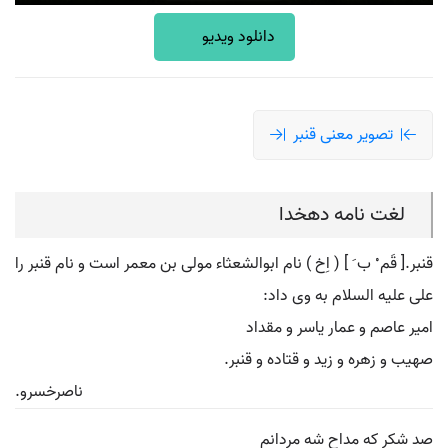
دانلود ویدیو
تصویر معنی قنبر
لغت نامه دهخدا
قنبر.[ قَم ْ ب َ ] ( اِخ ) نام ابوالشعثاء مولی بن معمر است و نام قنبر را
علی علیه السلام به وی داد:
امیر عاصم و عمار یاسر و مقداد
صهیب و زهره و زید و قتاده و قنبر.
ناصرخسرو.
صد شکر که مداح شه مردانم