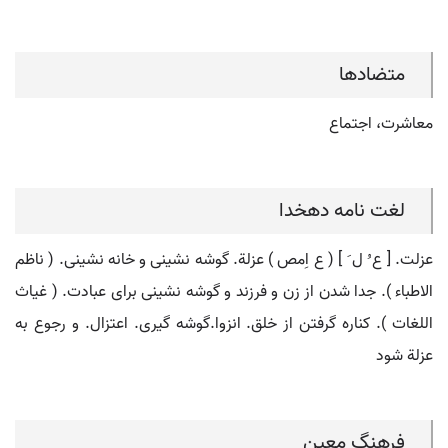
متضادها
معاشرت، اجتماع
لغت نامه دهخدا
عزلت. [ ع ُ ل َ ] ( ع اِمص ) عزلة. گوشه نشینی و خانه نشینی. ( ناظم
الاطباء ). جدا شدن از زن و فرزند و گوشه نشینی برای عبادت. ( غیاث
اللغات ). کناره گرفتن از خلق. انزوا.گوشه گیری. اعتزال. و رجوع به
عزلة شود
فرهنگ معین