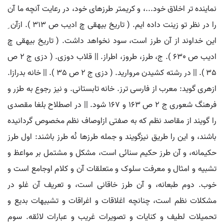
نماینده تر اخلاق خود...، و کریمتر طرزهای خود، در رعایت آنچه ما آن
را در نظر تو زینت داده ایم. ( تاریخ بیهقی چ ادیب ص 313 ). ازآن ِ
این خداوند از آن طرز است، سود نخواهد داشت. ( تاریخ بیهقی چ
ادیب ص 630 ). ج، طرز، طروز، اطراز. || قلاب دوزی. ( دزی ج 2 ص
35 ). || در رشته کشیدن مروارید. ( دزی ج 2 ص 35 ). || خانه بدرازا.
ازهری گوید: معرب از فارسی ترز. خانه تابستانی. و نیز رجوع به طزر و
فرهنگ شعوری ج 2 ص 163 و 167 شود. || در اصطلاح بلغا مقصدی
را گویند از مقاصد نظم که به صفتی ازاوصاف نظم مخصوص گردانیده
باشند، و این را طریق نیزگویند و جمله طرزها نُه طرز باشند: اول طرز
حکیمانه، و آن طرز حکیم سنائی است، مشکل و مشتمل بر مواعظ و
تشبیه و امثال و معرفت سلوک و متعلقات آن و کلام اوجامع است و
خوب. دوم طبعانه، و آن طرز خاقانی است، و تعریف آن غلو در
مشکلات نظم است، چنانچه اغلاقات و اغراقات و تشبیهات بدیع و
تحمیلات لطیف و کنایات و تصویرات غریب و عبارات لائقه. سوم