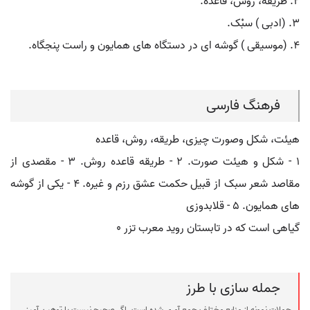
۲. طریقه، روش، قاعده.
۳. (ادبی ) سبْک.
۴. (موسیقی ) گوشه ای در دستگاه های همایون و راست پنجگاه.
فرهنگ فارسی
هیئت، شکل وصورت چیزی، طریقه، روش، قاعده
۱ - شکل و هیئت صورت. ۲ - طریقه قاعده روش. ۳ - مقصدی از
مقاصد شعر سبک از قبیل حکمت عشق رزم و غیره. ۴ - یکی از گوشه
های همایون. ۵ - قلابدوزی
گیاهی است که در تابستان روید معرب تزر ٠
جمله سازی با طرز
جملات نمونه از منابع مختلف جمع آوری شده است، اگر صحیح نیست یا توهین آمیز