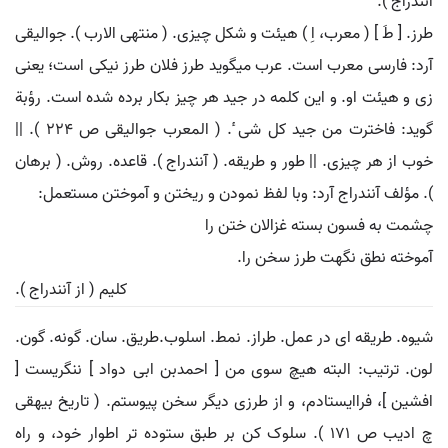
آنندراج ).
طرز. [ طَ ] ( معرب، اِ ) هیئت و شکل چیزی. ( منتهی الارب ). جوالیقی
آرد: فارسی معرب است. عرب میگوید طرز فلان طرز نیکی است؛ یعنی
زی و هیئت او. و این کلمه در جید هر چیز بکار برده شده است. رؤبة
گوید: فاخترت من جید کل شی ٔ. ( المعرب جوالیقی ص 224 ). ||
خوب از هر چیزی. || طور و طریقه. ( آنندراج ). قاعده. روش. ( برهان
). مؤلف آنندراج آرد: وبا لفظ نمودن و ریختن و آموختن مستعمل:
چشمت به فسون بسته غزالان ختن را
آموخته نطق نگهت طرز سخن را.
کلیم ( از آنندراج ).
شیوه. طریقه ای در عمل. طراز. نمط. اسلوب.طریق. سان. گونه. گون.
لون. ترتیب: البته هیچ سوی من [ احمدبن ابی دواد ] ننگریست [
افشین ]، فراایستادم، و از طرزی دیگر سخن پیوستم. ( تاریخ بیهقی
چ ادیب ص 171 ). سلوک کن بر طبق ستوده تر اطوار خود، و راه