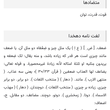
متضادها
قوت، قدرت، توان
لغت نامه دهخدا
ضعف. [ ض ِ ] ( ع اِ ) یک مثل چیز و ضِعْفاه دو مثل آن. یا ضعف
مانند چیزی است هر قدر که زیاده باشد، و منه یقال: لک ضِعفه و
یریدون مِثلیه او ثلثة امثاله لأنه زیادة غیرمحصورة. و قوله تعالی:
یضاعف لها العذاب ضعفین ( قرآن 30/33 )؛ یعنی سه عذاب. (
منتهی الارب ). مانند. ( دهار ) ( منتخب اللغات ). دو برابر. دو برابر
چیزی. زیاده بر چیزی. ( منتخب اللغات ). دوچندان. ( دهار ) ( مهذب
الاسماء ). دوتا. ( زمخشری ). دوتو. دوچند. مضاعف. دو مقابل. ج،
اضعاف: