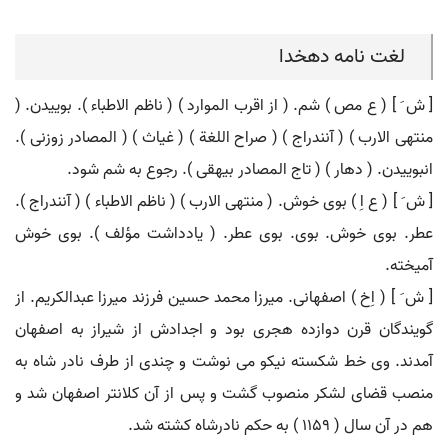
لغت نامه دهخدا
[ ش َ ] ( ع مص ) شم. ( از اقرب الموارد ) ( ناظم الاطباء ). بوییدن. (
منتهی الارب ) ( آنندراج ) ( صراح اللغة ) ( غیاث ) ( المصادر زوزنی ).
انبوییدن. ( دهار ) ( تاج المصادر بیهقی ). رجوع به شم شود.
[ ش َ ] ( ع اِ ) بوی خوش. ( منتهی الارب ) ( ناظم الاطباء ) ( آنندراج ).
عطر. بوی خوش. بوی. بوی عطر. ( یادداشت مؤلف ). بوی خوش
آمیخته.
[ ش َ ] ( اِخ ) اصفهانی. میرزا محمد حسین فرزند میرزا عبدالکریم. از
گویندگان قرن دوازده هجری بود و اجدادش از شیراز به اصفهان
آمدند. وی خط شکسته نیکو می نوشت و چندی از طرف نادر شاه به
منصب قضای لشکر منصوب گشت و پس از آن کلانتر اصفهان شد و
هم در آن سال ( 1159 ) به حکم نادرشاه کشته شد.