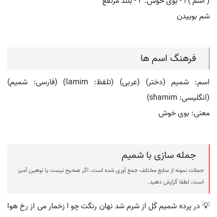
( اسم ) ۱ - بوی خوش. ۲ - بلند مرتفع
شم بوییدن
فرهنگ اسم ها
اسم: شمیم (دختر) (عربی) (تلفظ: šamim) (فارسی: شميم)
(انگلیسی: shamim)
معنی: بوی خوش
جمله سازی با شمیم
جملات نمونه از منابع مختلف جمع آوری شده است، اگر صحیح نیست یا توهین آمیز
است، لطفا گزارش دهید.
💡 در پرده شمیم گل از شرم شد نهان رنگت چو ا زخمار می از رخ هوا