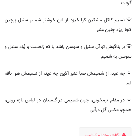
گرفت
💡 نسیم کاکل مشکین کرا خیزد از این خوشتر شمیم سنبل پرچین
کجا ریزد چنین عنبر
💡 بر بناگوشِ تو آن سنبل و سوسن باشد یا که زلفست و بُوَد سنبل و
سوسن به شمیم
💡 چه عید، از شمیمش صبا عنبر آگین چه عید، از نسیمش هوا نافه
آسا
💡 در مقام نرمخویی، چون شمیمی در گلستان در لباس تازه رویی،
همچو عکس گل درآبی
گزارش محتوای نامناسب