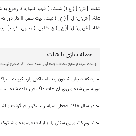
شلت. [ ش َ ] ( ع اِ ) شلث. ( اقرب الموارد ). رجوع به
شلة. [ ش ُل ْ ل َ ] ( ع اِ ) نیت. نیت سفر. || کار دور که 
شلة. [ ش ِل ْ ل َ ]( ع اِ ) ج ِ شلیل. ( منتهی الارب ). 
جمله سازی با شلت
جملات نمونه از منابع مختلف جمع آوری شده است، اگر صحیح نیست ی
💡 به گفته جان شلتون رید، اسپاگتی باربیکیو به اس
موز سس شده و روی آن هات داگ قرار داده شده‌است.
💡 در سال ۱۹۱۸، قحطی سراسر مسکو را فراگرفت و اشلتزر فرزندان خود را به اوکراین، کیو، برد که تحت تأثیر قحطی نبود.
💡 تداوم کشاورزی سنتی با ابزارآلات فرسوده و شلتوک