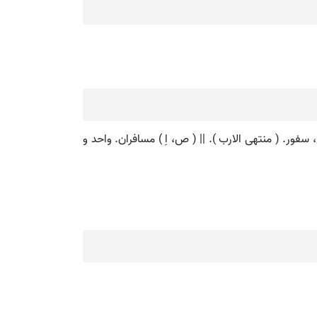
لمصادر بیهقی ) ( ترجمان القرآن ترتیب عادل بن علی ص 58 ). || ( اِ ) نشان. ج، سفور. ( منتهی الارب ). || ( ص، اِ ) مسافران. واحد و