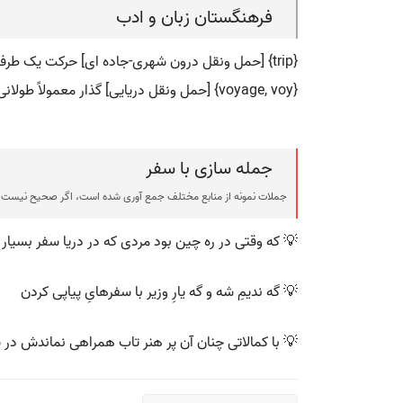
فرهنگستان زبان و ادب
{trip} [حمل ونقل درون شهری-جاده ای] حرکت یک طرفۀ شخص یا وسیلۀ نقلیه به منظور معین، به نقطه ای خاص
{voyage, voy} [حمل ونقل دریایی] گذار معمولاً طولانی از بندری به بندر دیگر
جمله سازی با سفر
جملات نمونه از منابع مختلف جمع آوری شده است، اگر صحیح نیست ی
💡 که وقتی در ره چین بود مردی که در دریا سفر بسیار
💡 گه ندیمِ شه و گه یارِ وزیر با سفرهایِ پیاپی کردن
💡 با کمالاتی چنان آن پر هنر تاب همراهی نماندش در 