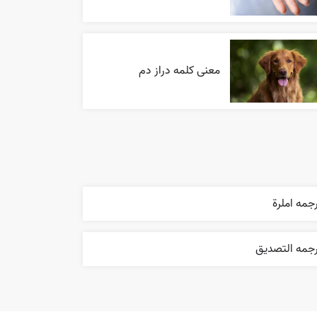
معنی کلمه دراز دم
جمه املرة
رجمه التصديق