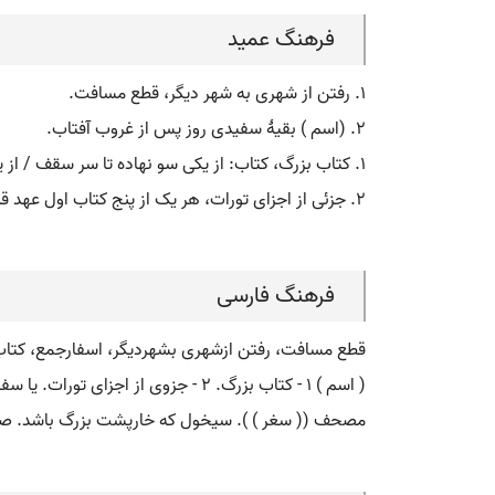
فرهنگ عمید
۱. رفتن از شهری به شهر دیگر، قطع مسافت.
۲. (اسم ) بقیۀ سفیدی روز پس از غروب آفتاب.
۱. کتاب بزرگ، کتاب: از یکی سو نهاده تا سر سقف / از یکی گوشه چیده تا دَمِ طاق... سِفرها از مباحثِ مشاء / جِلدها از دقایق اشراق (قاآنی: ۴۹۹ ).
۲. جزئی از اجزای تورات، هر یک از پنج کتاب اول عهد قدیم (تورات ) شامل سفر تکوین (سفر پیدایش )، سفر خروج، سفر لاویان، سفر اعداد، و سفر تثنیه.
فرهنگ فارسی
قطع مسافت، رفتن ازشهری بشهردیگر، اسفارجمع، کتاب،
( اسم ) ۱ - کتاب بزرگ. ۲ - جزوی از اجزای تورات. یا سفر تکوین سفر تثنیه جمع: اسفار.
مصحف (( سغر ) ). سیخول که خارپشت بزرگ باشد. ص