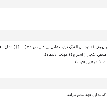
سفر. [ س َ] ( ع مص ) نوشتن. ( غیاث ) ( تاج ا
هی الارب ) ( آنندراج ) ( مهذب الاسماء ).
ت. ( از منتهی الارب )