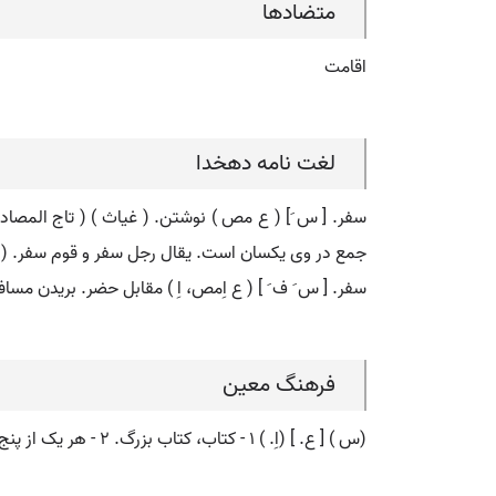
متضادها
اقامت
لغت نامه دهخدا
جمع در وی یکسان است. یقال رجل سفر و قوم سفر. ( منت
سفر. [ س َ ف َ ] ( ع اِمص، اِ ) مقابل حضر. بریدن مساف
فرهنگ معین
(س ) [ ع. ] (اِ. ) ۱ - کتاب، کتاب بزرگ. ۲ - هر یک از پنج کتاب اول عهد قدیم تورات.