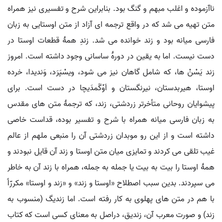
ناآزموده و اغلب مبهم و گنگ بود. بنابراین شرح و تفسیری نیز همراه
متن تهیه می شد که در واقع ترجمه ای آزاد از متن اوستایی به زبان
فارسی میانه بود و زند خوانده می شد. زندِ همۀ قطعات اوستا در
دست نیست. اما به یقین در دورۀ ساسانی وجود داشته است. امروز
زند یَسْنْ ها، که شامل گاهان نیز می شود، ویسْپَرَد، وَندیدا، خرده
اوستا، هیربدستان، نیرنگستان و اَوْگَمدَیچا در دست است. برای
پیشوایان روحانی متأخرتر زردشتی، زند، که ترجمۀ متن های مقدس
به زبان فارسی میانه همراه با شرح و تفسیر بوده، قداست خاصی
داشته است و از این رو موبدان زردشتی آن را منبعی ملهم از عالم
غیب تلقی می کردند و تمایزی میان متن اوستا و زند آن قایل نبودند و
همۀ اوستا را بیت به بیت یا جمله به جمله، همراه با زند آن به خاطر
می سپردند. بدین سبب اصطلاح «اوستا و زند» و «زند و اوستا» مکررّاً
با هم در متن های پهلوی به کار رفته است. اما زندیگ (منسوب به
زند) و صورت معرب آن، زندیق، دراصل به معنای کسی است که کتاب