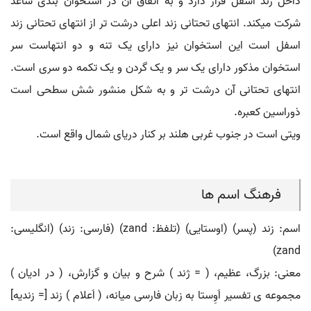
داخل زند اسفل قرار دارد و به اتفاق آن در استخوان بندی ساعد
شرکت میکند. انتهای تحتانی زند اعلی درشت تر از انتهای تحتانی زند
اسفل است این استخوان نیز دارای یک تنه و دو انتهاست سر
استخوان مذکور دارای یک سر و یک گردن و یک تکمه دو سری است.
انتهای تحتانی آن درشت تر و به شکل منشور شش سطحی است
ذوراسین کعبره.
ویتی است در جنوب غربی هلند بر کنار دریای شمال واقع است.
فرهنگ اسم ها
اسم: زند (پسر) (اوستایی) (تلفظ: zand) (فارسی: زند) (انگلیسی:
zand)
معنی: بزرگ، عظیم، ( = ژند ) شرح و بیان و گزارش، ( در ادیان )
مجموعه ی تفسیر اَوِستا به زبان فارسی میانه، ( اَعلام ) زند [= زندیه]