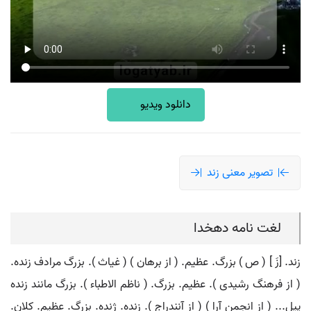
دانلود ویدیو
تصویر معنی زند
لغت نامه دهخدا
زند. [زَ ] ( ص ) بزرگ. عظیم. ( از برهان ) ( غیاث ). بزرگ مرادف زنده.
( از فرهنگ رشیدی ). عظیم. بزرگ. ( ناظم الاطباء ). بزرگ مانند زنده
پیل... ( از انجمن آرا ) ( از آنندراج ). زنده. ژنده. بزرگ. عظیم. کلان.