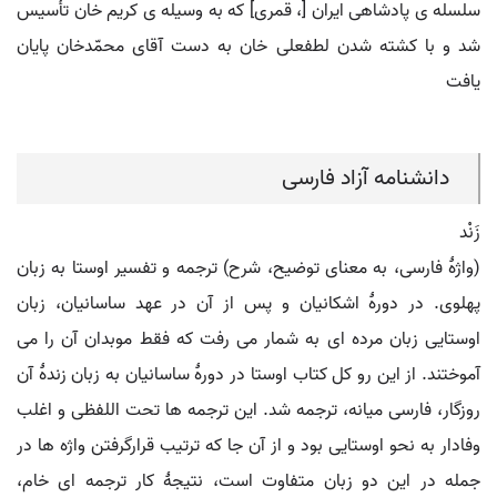
سلسله ی پادشاهی ایران [، قمری] که به وسیله ی کریم خان تأسیس
شد و با کشته شدن لطفعلی خان به دست آقای محمّدخان پایان
یافت
دانشنامه آزاد فارسی
زَنْد
(واژۀ فارسی، به معنای توضیح، شرح) ترجمه و تفسیر اوستا به زبان
پهلوی. در دورۀ اشکانیان و پس از آن در عهد ساسانیان، زبان
اوستایی زبان مرده ای به شمار می رفت که فقط موبدان آن را می
آموختند. از این رو کل کتاب اوستا در دورۀ ساسانیان به زبان زندۀ آن
روزگار، فارسی میانه، ترجمه شد. این ترجمه ها تحت اللفظی و اغلب
وفادار به نحو اوستایی بود و از آن جا که ترتیب قرارگرفتن واژه ها در
جمله در این دو زبان متفاوت است، نتیجۀ کار ترجمه ای خام،