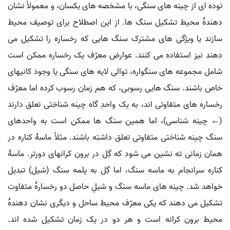
توده ای از چینه های سنگی، با مشخصه های یکسان، و معمولاً نشان
دهندۀ محیط تشکیل سنگ ها. از این اصطلاح برای توصیف محیط
سازند یا ویژگی های مشترک سنگ هایی که رخساره را تشکیل می
دهند نیز استفاده می کنند. عوارض معرّف یک رخساره ممکن است
شامل مجموعه های سنگواره، توالی لایه های سنگی یا وجود کانیهای
خاص باشند. سنگ هایی رسوبی، که هم زمان رسوب کرده اما معرّف
رخساره های متفاوتی اند، به یک واحدِ گاه چینه شناختی تعلق دارند
(← چینه شناسی)، اما همین سنگ ها ممکن است به واحدهای
سنگ چینه شناختی متفاوتی تعلق داشته باشند. مثلاً ماسۀ کناره در
همان زمانی ته نشین می شود که گِل در برون کرانهای دورتر. ماسۀ
کناره سرانجام به ماسه سنگ، اما گِل به پلمه سنگ (شیل) تبدیل
خواهد شد. چینه های ماسه سنگ و شیلِ حاصل دو رخسارۀ متفاوت
تشکیل می دهند که یکی معرّف محیط ساحل و دیگری نشان دهندۀ
محیط برون کرانه است و هر دو در یک زمان تشکیل شده اند.