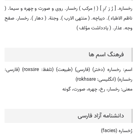
رخساره. [ رُ رَ /رِ ] ( اِ مرکب ) رخسار. روی و صورت و چهره و سیما. (
ناظم الاطباء ). دیباچه. ( منتهی الارب ). وجنة. ( دهار ). رخسار. صفح
وجه. عذار. ( یادداشت مؤلف )
فرهنگ اسم ها
اسم: رخساره (دختر) (فارسی) (طبیعت) (تلفظ: roxsāre) (فارسی:
رخساره) (انگلیسی: rokhsare)
معنی: رخسار، رخ، چهره، صورت، گونه
دانشنامه آزاد فارسی
رُخساره (facies)