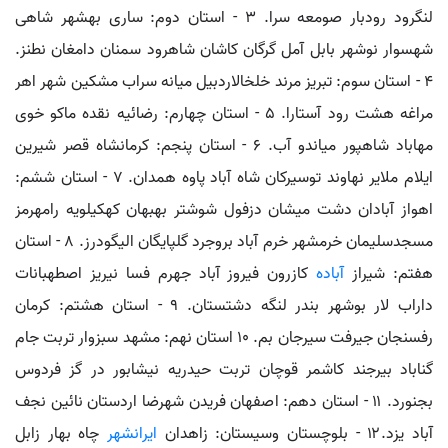
لنگرود رودبار صومعه سرا. ۳ - استان دوم: ساری بهشهر شاهی
شهسوار نوشهر بابل آمل گرگان کاشان شاهرود سمنان دامغان نطنز.
۴ - استان سوم: تبریز مرند خلخالاردبیل میانه سراب مشکین شهر اهر
مراغه هشت رود آستارا. ۵ - استان چهارم: رضائیه نقده ماکو خوی
مهاباد شاهپور میاندو آب. ۶ - استان پنجم: کرمانشاه قصر شیرین
ایلام ملایر نهاوند توسیرکان شاه آباد پاوه همدان. ۷ - استان ششم:
اهواز آبادان دشت میشان دزفول شوشتر بهبهان کهکیلویه رامهرمز
مسجدسلیمان خرمشهر خرم آباد بروجرد گلپایگان الیگودرز. ۸ - استان
هفتم: شیراز
آباده
کازرون فیروز آباد جهرم فسا نیریز اصطهبانات
داراب لار بوشهر بندر لنگه دشتستان. ۹ - استان هشتم: کرمان
رفسنجان جیرفت سیرجان بم. ۱٠ استان نهم: مشهد سبزوار تربت جام
گناباد بیرجند کاشمر قوچان تربت حیدریه نیشابور در گز فردوس
بجنورد. ۱۱ - استان دهم: اصفهان فریدن شهرضا اردستان نائین نجف
آباد یزد.۱۲ - بلوچستان وسیستان: زاهدان
ایرانشهر
چاه بهار زابل