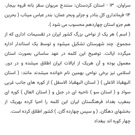
سراوان. ۱۳ - استان کردستان: سنندج مریوان سقز بانه قروه بیجار.
۱۴- فرمانداری کل بنادر و جزایر وبحر عمان: بندر عباس میناب ( بحرین
هم جزو استان چهاردهم محسوب می شود ).
( اسم ) هر یک از نواحی بزرگ کشور ایران در تقسیمات اداری که از
مجموع. چند شهرستان تشکیل میشود و توسط یک استاندار اداره
میگردد ایالت. توضیح این کلمه در عهد ساسانی بصورت استان
معمول بوده و آن هریک از ایالات ایران اطلاق میشده و در دور.
اسلامی نیز برخی نواحی بهمین نام خوانده میشدند مانند: ( استان
البهقباذ الاعلی ) ( استان البهقباذ الاسفل ) از کوره های جانب غربی
سواد و ( استان سو ) ناحیه ای در جبل و ( استان العال ) کوره ای
بمغرب بغداد فرهنگستان ایران این کلمه را احیا کرده بهریک از
بخشهای دهگان. ( و سپس چهارده گان. ) کشور اطلاق کرده است.
چهار کوره اند ببغداد