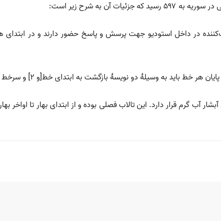
وسیلهٔ دو نویسهٔ بازگشت به ابتدای خط[و ۲] و سرخط (با کدهای انسی ۱۳ و ۱۰) مشخص شوند.
شار آب گرم قرار دارد. این تالاب فصلی بوده و از ابتدای بهار تا اواخر بها