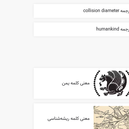
 collision diameter
مه humankind
معنی کلمه یمن
معنی کلمه ریشه‌شناسی