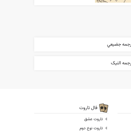
رجمه جضيعي
جمه النیک
فال تاروت
تاروت عشق
تاروت نوع دوم