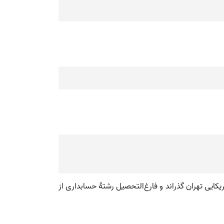
ر مدرسه و کالج آمریکایی تهران گذراند و فارغ‌التحصیل رشتهٔ حسابداری از