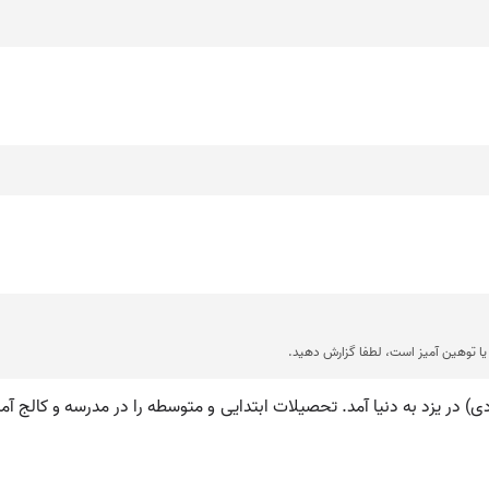
ا توهین آمیز است، لطفا گزارش دهید.
ویر مگردیچ در سال ۱۲۹۲ خورشیدی (۱۹۱۳ میلادی) در یزد به دنیا آمد. تحصیلات ابتدایی و متوسطه را د