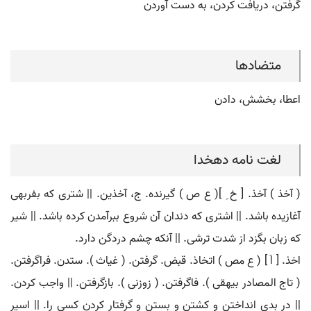
گرفتن، دریافت کردن، به دست آوردن
متضادها
اعطا، بخشش، دادن
لغت نامه دهخدا
( آخذ ) آخذ. [ خ ِ ]( ع ص ) گیرنده. ج، آخذین. || شتری که بفربهی
آغازیده باشد. || اشتری که دندان آن شروع ببرآمدن کرده باشد. || شیر
که زبان بگزد از شدت ترشی. || آنکه چشم دردگن دارد.
اخذ. [ اَ ] ( ع مص ) اتخاذ. قبض. گرفتن. ( غیاث ). ستدن. فراگرفتن.
( تاج المصادر بیهقی ). فاگرفتن. ( زوزنی ). بازگرفتن. || واجب کردن.
|| در بدی انداختن و کشتن و بستن و گرفتار کردن کسی را. || اسیر