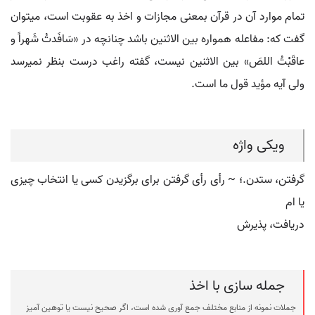
تمام موارد آن در قرآن بمعنی مجازات و اخذ به عقوبت است، می‏توان
گفت که: مفاعله همواره بین الاثنین باشد چنانچه در «سَافَدتُ شَهراً و
عاقَبْتُ اللصَ» بین الاثنین نیست، گفته راغب درست بنظر نمی‏رسد
ولی آیه مؤید قول ما است.
ویکی واژه
گرفتن، ستدن.؛ ~ رأی رأی گرفتن برای برگزیدن کسی یا انتخاب چیزی
یا ام
دریافت، ‌پذیرش
جمله سازی با اخذ
جملات نمونه از منابع مختلف جمع آوری شده است، اگر صحیح نیست یا توهین آمیز