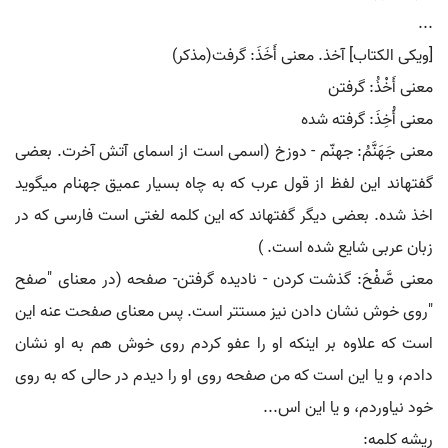
...
[ویکی الکتاب] آخذ. معنی أَخَذَ: گرفت(مذکر)
معنی أَخْذُ: گرفتن
معنی أُخِذَ: گرفته شده
معنی جَهَنَّمُ: جهنّم - دوزخ (اسمی است از اسمای آتش آخرت. بعضی
گفتهاند این لفظ از قول عرب که به چاه بسیار عمیق جهنام میگوید
اخذ شده. بعضی دیگر گفتهاند که این کلمه لغتی است فارسی که در
زبان عربی شایع شده است. )
معنی صَّفْحَ: گذشت کردن - نادیده گرفتن- صفحه (در معنای "صفح
"روی خوش نشان دادن نیز مستتر است. پس معنای صفحت عنه این
است که علاوه بر اینکه او را عفو کردم روی خوش هم به او نشان
دادم، و یا این است که من صفحه روی او را دیدم در حالی که به روی
خود نیاوردم، و یا این اس...
ریشه کلمه: