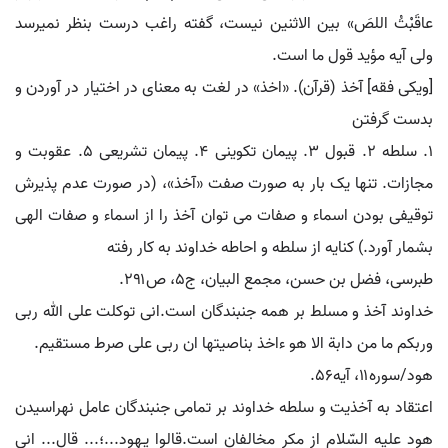
عاقَبْتُ اللصَ» بین الاثنین نیست، گفته راغب درست بنظر نمی‏رسد
ولی آیه مؤید قول ما است.
[ویکی فقه] آخذ (قرآن). «اخذ» در لغت به معنای در اختیار در آوردن و
بدست گرفتن
۱. سلطه ۲. قبول ۳. پیمان تکوینی ۴. پیمان تشریعی ۵. عقوبت و
مجازات. تنها یک بار به صورت صفت «آخذ»، (در صورت عدم پذیرش
توقیفی بودن اسماء و صفات می توان آخذ را از اسماء و صفات الهی
بشمار آورد.) کنایه از سلطه و احاطه خداوند به کار رفته
طبرسی، فضل بن حسن، مجمع البیان، ج۵، ص۲۹۱.
خداوند آخذ و مسلط بر همه جنبندگان است.انی توکلت علی الله ربی
وربکم ما من دابة الا هو ءاخذ بناصیتها ان ربی علی صرط مستقیم.
هود/سوره۱۱، آیه۵۶.
اعتقاد به آخذیت و سلطه خداوند بر تمامی جنبندگان عامل نهراسیدن
هود علیه السّلام از مکر مخالفان است.قالوا یـهود...؛... قال... انی