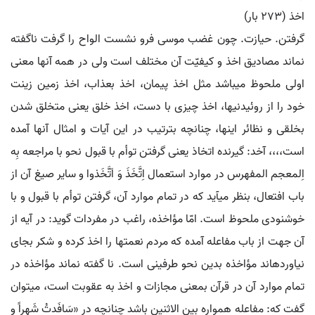
اخذ (۲۷۳ بار)
گرفتن. حیازت. چون غضب موسی فرو نشست الواح را گرفت ناگفته
نماند مصادیق اخذ و کیفیّت آن مختلف است ولی در همه آنها معنی
اولی ملحوظ می‏باشد مثل اخذ پیمان، اخذ بعذاب، اخذ زمین زینت
خود را از روئیدنیها، اخذ چیزی با دست، اخذ خلق یعنی متخلق شدن
بخلقی و نظائر اینها، چنانچه بترتیب در این آیات و امثال آنها آمده
است،،،، آخد: گیرنده اتخاذ یعنی گرفتن توأم با قبول نحو با مراجعه بِه
اِلمعجم المفهرس در موارد استعمال اِتَّخَذَ وَ اَتَّخَذوا و سایر صیغ آن از
باب افتعال، بنظر می‏آید که در تمام موارد آن، گرفتن توأم با قبول و با
خوشنودی ملحوظ است. امّا مؤاخذه، راغب در مفردات گوید: در آیه از
آن جهت از باب مفاعله آمده که مردم نعمت‏ها را اخذ کرده و شکر بجای
نیاورده‏اند مؤاخذه بدین نحو طرفینی است. نا گفته نماند مؤاخذه در
تمام موارد آن در قرآن بمعنی مجازات و اخذ به عقوبت است، می‏توان
گفت که: مفاعله همواره بین الاثنین باشد چنانچه در «سَافَدتُ شَهراً و