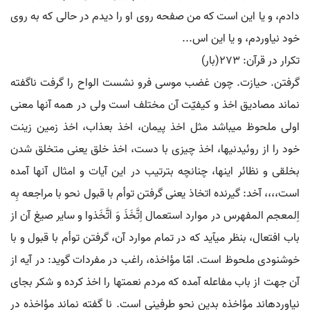
دادم، و یا این است که من صفحه روی او را دیدم در حالی که به روی
خود نیاوردم، و یا این اس...
تکرار در قرآن: ۲۷۳(بار)
گرفتن. حیازت. چون غضب موسی فرو نشست الواح را گرفت ناگفته
نماند مصادیق اخذ و کیفیّت آن مختلف است ولی در همه آنها معنی
اولی ملحوظ می‏باشد مثل اخذ پیمان، اخذ بعذاب، اخذ زمین زینت
خود را از روئیدنیها، اخذ چیزی با دست، اخذ خلق یعنی متخلق شدن
بخلقی و نظائر اینها، چنانچه بترتیب در این آیات و امثال آنها آمده
است،،،، آخد: گیرنده اتخاذ یعنی گرفتن توأم با قبول نحو با مراجعه بِه
اِلمعجم المفهرس در موارد استعمال اِتَّخَذَ وَ اَتَّخَذوا و سایر صیغ آن از
باب افتعال، بنظر می‏آید که در تمام موارد آن، گرفتن توأم با قبول و با
خوشنودی ملحوظ است. امّا مؤاخذه، راغب در مفردات گوید: در آیه از
آن جهت از باب مفاعله آمده که مردم نعمت‏ها را اخذ کرده و شکر بجای
نیاورده‏اند مؤاخذه بدین نحو طرفینی است. نا گفته نماند مؤاخذه در