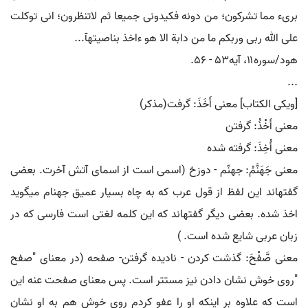
بریء مما تشرکون؛ من دونه فکیدونی جمیعا ثم لاتنظرون؛ انی توکلت
علی الله ربی وربکم ما من دابة الا هو ءاخذ بناصیتهآ...
هود/سوره۱۱، آیه۵۳ - ۵۶.
...
[ویکی الکتاب] معنی أَخَذَ: گرفت(مذکر)
معنی أَخْذُ: گرفتن
معنی أُخِذَ: گرفته شده
معنی جَهَنَّمُ: جهنّم - دوزخ (اسمی است از اسمای آتش آخرت. بعضی
گفتهاند این لفظ از قول عرب که به چاه بسیار عمیق جهنام میگوید
اخذ شده. بعضی دیگر گفتهاند که این کلمه لغتی است فارسی که در
زبان عربی شایع شده است. )
معنی صَّفْحَ: گذشت کردن - نادیده گرفتن- صفحه (در معنای "صفح
"روی خوش نشان دادن نیز مستتر است. پس معنای صفحت عنه این
است که علاوه بر اینکه او را عفو کردم روی خوش هم به او نشان