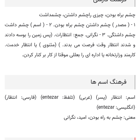
چشم براه بودن، چیزی راچشم داشتن، چشمداشت
۱ - ( مصدر ) چشم داشتن چشم براه بودن. ۲ - ( اسم ) چشم داشت
چشم داشتگی. ۳ - نگرانی. جمع: انتظارات. (پس زمین را بوسه دادند
و شدند انتظار وقت فرصت می بدند. ) (مثنوی ) یا انتظار خدمت.
کارمند وزارتخانه یا اداره ای را بعللی موقتا از کار بر کنار کردن.
فرهنگ اسم ها
اسم: انتظار (پسر) (عربی) (تلفظ: entezar) (فارسی: انتظار)
(انگلیسی: entezar)
معنی: چشم به راه بودن، امید، نگرانی