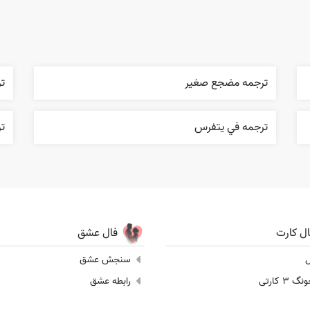
ترجمه مضجع صغير
ت
ترجمه في يتفرس
ت
ال کارت
فال عشق
ل
سنجش عشق
 3 کارتی
رابطه عشق