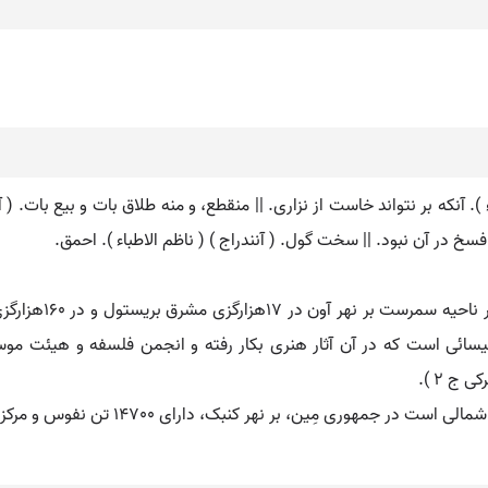
ء ). آنکه بر نتواند خاست از نزاری. || منقطع، و منه طلاق بات و بیع بات. ( آ
سخ در آن نبود. || سخت گول. ( آنندراج ) ( ناظم الاطباء ). احمق.
بات. ( اِخ ) بَث. 
52800 تن است و دارای کلیسائی است که در آن آثار هنری بکار رفته و انجمن فلسفه و ه
ج 2 ).
ین، بر نهر کنبک، دارای 14700 تن نفوس و مرکز ساختن کشتی های جنگی است.