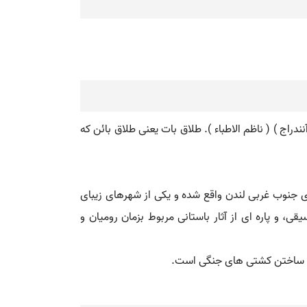
نندراج ) ( ناظم الاطباء ). طلاق بات یعنی طلاق بائن که
باث. نام شهریست در انگلستان که در ناحیه سمرست بر نهر آون در 17هزارگزی مشرق بریستول و در 160هزارگزی جنوب غربی لندن واقع شده و یکی از شهرهای زیبای
یئت موسیقی، و پاره ای از آثار باستانی مربوط بزمان رومیان و