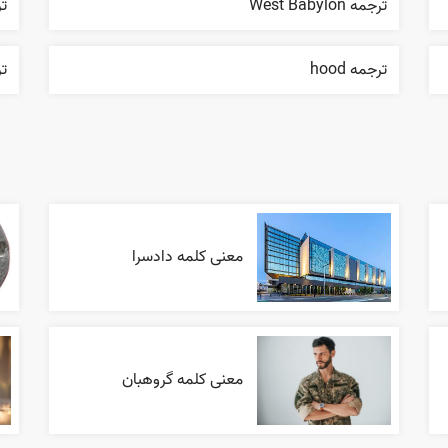
ترجمه West Babylon
ترج
ترجمه hood
ترج
معنی کلمه دادسرا
معنی کلمه گروهبان