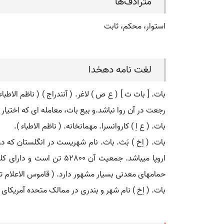
مترادف‌ها
استوار، محکم، ثابت
لغت نامه دهخدا
بات. [ بات ت ] ( ع ص ) لاغر. ( آنندراج ) ( ناظم الاطبا
رجعت در آن روا نباشد.و بیع بات، معامله ای که اختیار ف
بات. ( ع اِ ) کاروانسرا. مهمانخانه. ( ناظم الاطباء ).
اروپا میباشد. جمعیت آن 
حمامهای معدنی بسیار مشهور دارد. ( قاموس الاعلام ترکی 
بات. ( اِخ ) نام شهر و بندری در ممالک متحده آمریکای شمالی است در جمهوری مِ