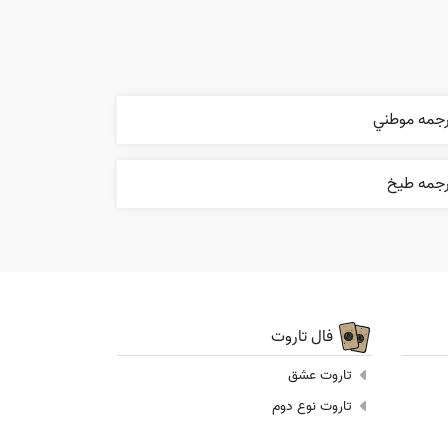
رجمه موطني
رجمه طيخ
فال تاروت
تاروت عشق
تاروت نوع دوم