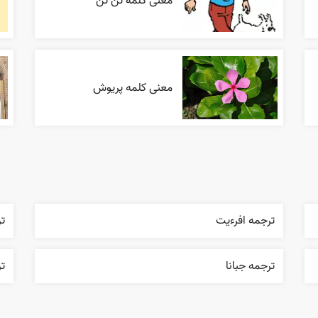
معنی کلمه تن تن
معنی کلمه پریوش
ترجمه افرءيت
ت
ترجمه جبانا
تر