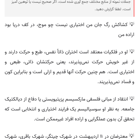
جملات نمونه از منابع مختلف جمع آوری شده است، اگر صحیح نیست یا توهین آمیز
است، لطفا گزارش دهید.
💡 کشاکش رگ جان من اختیاری نیست چو موج، در کف دریا بود
اراده من
💡 او در فلکیات معتقد است اختران ذاتاً نفس، طبع و حرکت دارند و
از غیر خویش حرکت نمی‌پذیرند، یعنی حرکتشان ذاتی، طبعی و
اختیاری است. هم چنین حرکت آنها قدیم و ازلی است و بنابراین کون
و فساد نمی‌پذیریند.
💡 انتقاد از مبانی فلسفی مارکسیسم پزیتیویستی یا دفاع از دیالکتیک
جامعه. به نظر او سوسیالیسم یک فرایند اختیاری و انتخابی است که
تحقق آن بدون عملگرایی و اراده افراد غیرممکن است.
💡 معترضان در ۱۱ اردیبهشت در شهرک چیتگر، شهرک باقری، شهرک