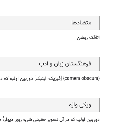
متضادها
اتاقک روشن
فرهنگستان زبان و ادب
{camera obscura} [فیزیک- اپتیک] دوربین اولیه که در آن تصویر حقیقی شی ء روی دیوارۀ مقابل عدسی مشاهده می شد
ویکی واژه
دوربین اولیه که در آن تصویر حقیقی شی‏ء روی دیوارۀ