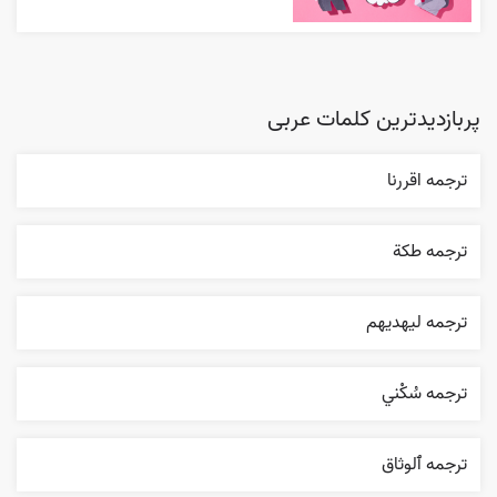
پربازدیدترین کلمات عربی
ترجمه اقررنا
ترجمه طکة
ترجمه ليهديهم
ترجمه سُکْني
ترجمه ٱلوثاق