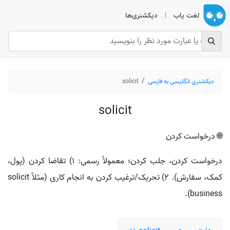
لغت یاب
|
دیکشنری‌ها
دیکشنری انگلیسی به فارسی
solicit
solicit
🌐 درخواست کردن
درخواست کردن، جلب کردن؛ معمولاً رسمی: ۱) تقاضا کردن (پول،
کمک، سفارش). ۲) تحریک/ترغیب کردن به انجام کاری (مثلاً solicit
business).