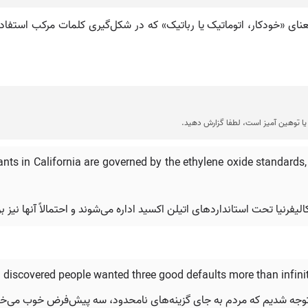
 ترکیبی مشتق شده از کلمه robot و به معنای «خودکار، اتوماتیک یا رباتیک» که در شکل‌گیری ک
ا توهین آمیز است، لطفا گزارش دهید.
ants in California are governed by the ethylene oxide standards, 
en discovered people wanted three good defaults more than infini
وجه شدیم که مردم به جای گزینه‌های نامحدود، سه پیش‌فرض خوب می‌خو