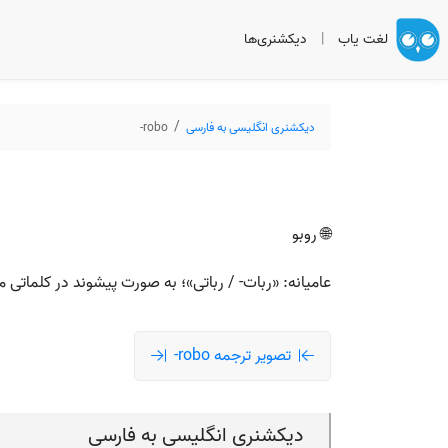
لغت یاب
|
دیکشنری‌ها
دیکشنری انگلیسی به فارسی
robo-
🌐 روبو
عامیانه: «ربات- / رباتی»؛ به صورت پیشوند در کلماتی مثل robocar, robocop، یعنی چیزی که رباتیک یا خودکا
تصویر ترجمه robo-
دیکشنری انگلیسی به فارسی