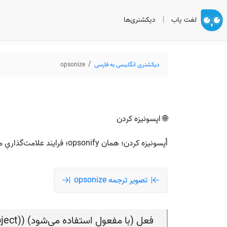
لغت یاب
|
دیکشنری‌ها
دیکشنری انگلیسی به فارسی
opsonize
🌐 اپسونیزه کردن
اُپسونیزه کردن؛ همان opsonify؛ فرایند علامت‌گذاریِ میکروب برای افزایش «خوردنی» بودنش برای فاگوسیت‌ها.
تصویر ترجمه opsonize
فعل (با مفعول استفاده می‌شود) (verb (used with object))