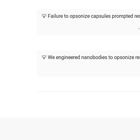
💡 Failure to opsonize capsules prompted res
💡 We engineered nanobodies to opsonize resi