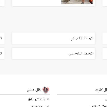
ترجمه القایمني
ت
ترجمه اللغة علی
ت
ال کارت
فال عشق
ل
سنجش عشق
 3 کارتی
رابطه عشق