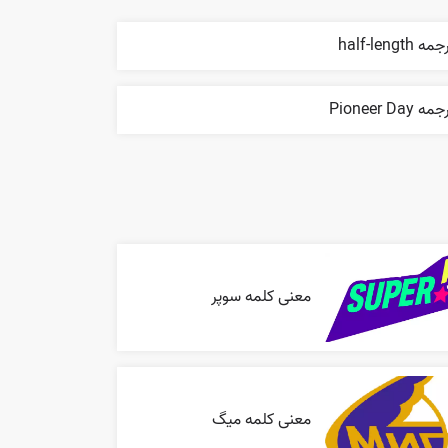
مه half-length
مه Pioneer Day
معنی کلمه سوپر
معنی کلمه میگ