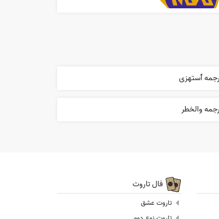
رجمه ٱستهزی
رجمه والخطر
فال تاروت
تاروت عشق
تاروت نوع دوم