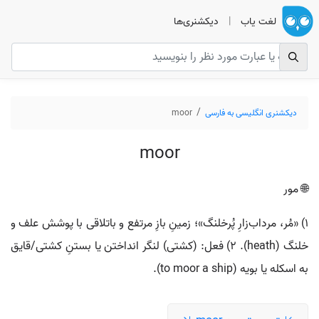
لغت یاب
|
دیکشنری‌ها
دیکشنری انگلیسی به فارسی
moor
moor
🌐 مور
۱) «مُر، مرداب‌زارِ پُرخلنگ»؛ زمینِ بازِ مرتفع و باتلاقی با پوشش علف و
خلنگ (heath). ۲) فعل: (کشتی) لنگر انداختن یا بستنِ کشتی/قایق
به اسکله یا بویه (to moor a ship).