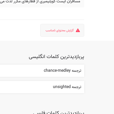
مسافران ایست گویلیمبری از قطارهای مکرر لذت می‌برند
گزارش محتوای نامناسب
پربازدیدترین کلمات انگلیسی
ترجمه chance-medley
ترجمه unsighted
پربازدیدترین کلمات فارسی