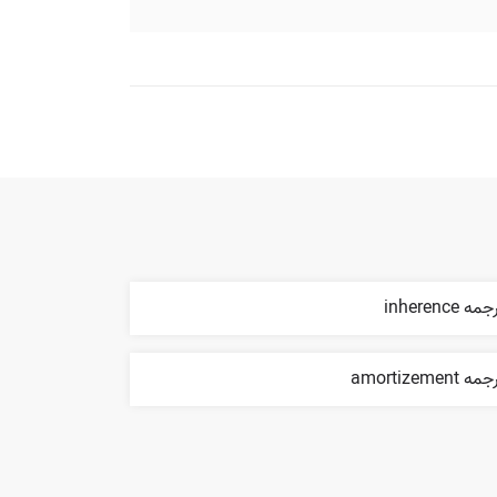
مه inherence
ه amortizement