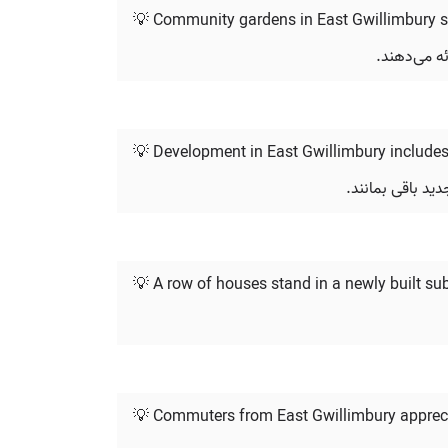
💡 Community gardens in East Gwillimbury s
ه می‌دهند.
💡 Development in East Gwillimbury includes 
د باقی بمانند.
💡 A row of houses stand in a newly built sub
💡 Commuters from East Gwillimbury appreciat