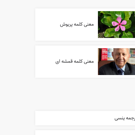
معنی کلمه پریوش
معنی کلمه قمشه ای
رجمه ینسی