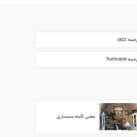
جمه jazz
مه hurricane
معنی کلمه سمساری