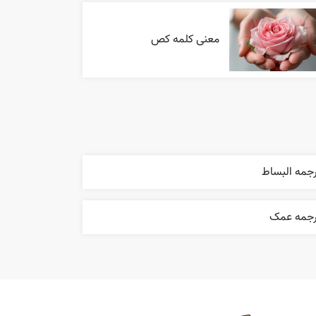
معنی کلمه کص
رجمه البساط
رجمه عمک