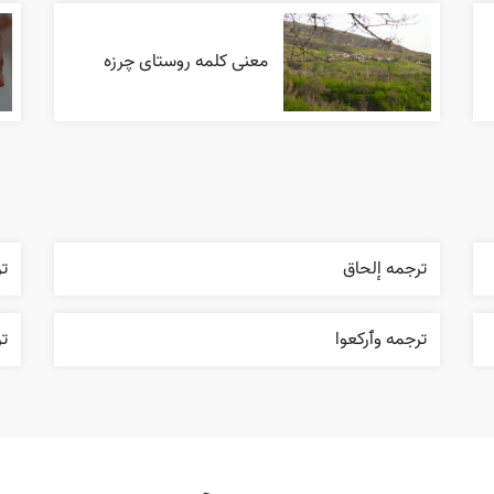
معنی کلمه روستای چرزه
ترجمه إلحاق
ت
ترجمه وٱرکعوا
ت