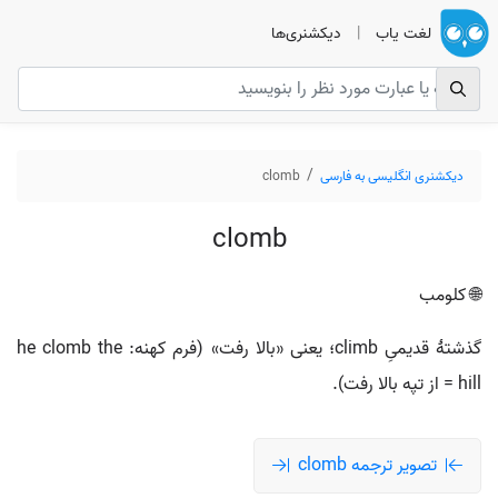
لغت یاب
|
دیکشنری‌ها
دیکشنری انگلیسی به فارسی
clomb
clomb
🌐 کلومب
گذشتهٔ قدیمیِ climb؛ یعنی «بالا رفت» (فرم کهنه: he clomb the
hill = از تپه بالا رفت).
تصویر ترجمه clomb