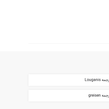
مه Louganis
مه greisen