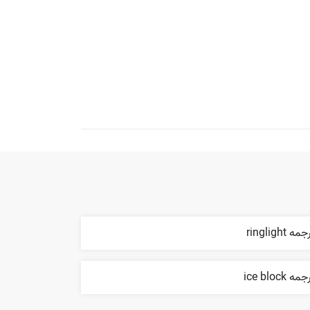
مه ringlight
مه ice block