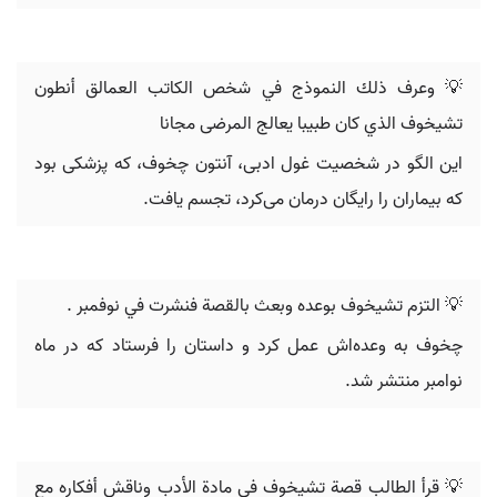
💡 ‬وعرف ذلك النموذج في شخص الكاتب العمالق أنطون
تشيخوف الذي كان طبيبا‬ ‫يعالج المرضى مجانا‪
این الگو در شخصیت غول ادبی، آنتون چخوف، که پزشکی بود
که بیماران را رایگان درمان می‌کرد، تجسم یافت.
💡 ‬التزم تشيخوف بوعده وبعث بالقصة فنشرت في نوفمبر ‪.
چخوف به وعده‌اش عمل کرد و داستان را فرستاد که در ماه
نوامبر منتشر شد.
💡 قرأ الطالب قصة تشيخوف في مادة الأدب وناقش أفكاره مع