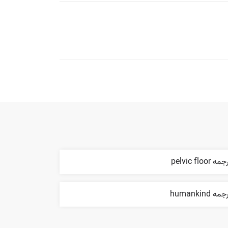
ه pelvic floor
مه humankind