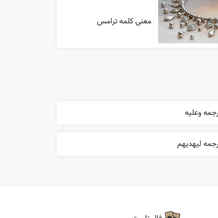
معنی کلمه ترامس
جمه وعليه
رجمه ليهديهم