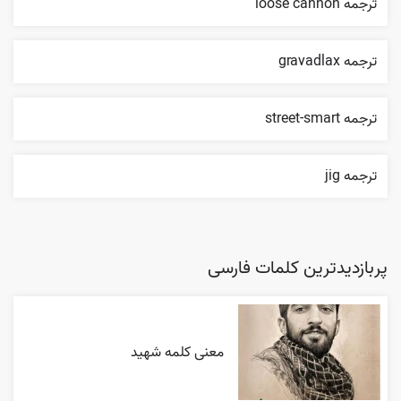
ترجمه loose cannon
ترجمه gravadlax
ترجمه street-smart
ترجمه jig
پربازدیدترین کلمات فارسی
معنی کلمه شهید