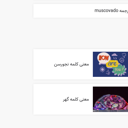
مه muscovado
معنی کلمه نجورسن
معنی کلمه گهر