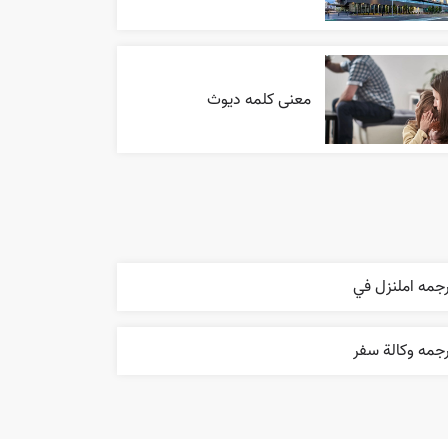
معنی کلمه دیوث
جمه املنزل في
جمه وکالة سفر