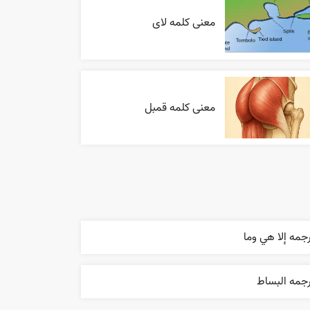
معنی کلمه لای
معنی کلمه قمبل
جمه إلا هي وما
رجمه البساط